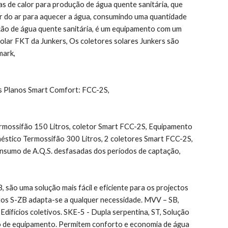
de calor para produção de água quente sanitária, que 
 do ar para aquecer a água, consumindo uma quantidade 
ão de água quente sanitária, é um equipamento com um 
solar FKT da Junkers, Os coletores solares Junkers são 
mark,
es Planos Smart Comfort: FCC-2S,
mossifão 150 Litros, coletor Smart FCC-2S, Equipamento 
stico Termossifão 300 Litros, 2 coletores Smart FCC-2S, 
onsumo de A.Q.S. desfasadas dos períodos de captação,
ão uma solução mais fácil e eficiente para os projectos 
itos S-ZB adapta-se a qualquer necessidade. MVV – SB, 
difícios coletivos. SKE-5 - Dupla serpentina, ST, Solução 
o de equipamento. Permitem conforto e economia de água 