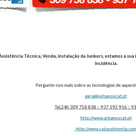
ssistência Técnica, Venda, instalação da Junkers, estamos à sua i
incidência.
Pergunte-nos mais sobre as tecnologias de aquecim
geral@urbanoscat.pt
Tel.24h 309 758 838 :: 937 192 916 :: 
http://www.urbanoscat.pt
  http://www.catassistencia.co