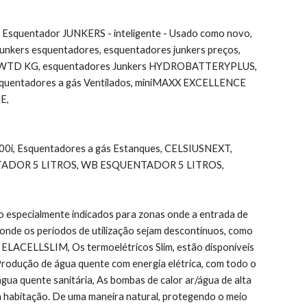
 Esquentador JUNKERS - inteligente - Usado como novo, 
 junkers esquentadores, esquentadores junkers preços, 
S WTD KG, esquentadores Junkers HYDROBATTERYPLUS, 
ntadores a gás Ventilados, miniMAXX EXCELLENCE 
E,
0i, Esquentadores a gás Estanques, CELSIUSNEXT, 
UENTADOR 5 LITROS, WB ESQUENTADOR 5 LITROS,
especialmente indicados para zonas onde a entrada de 
 onde os períodos de utilização sejam descontínuos, como 
CELLSLIM, Os termoelétricos Slim, estão disponíveis 
rodução de água quente com energia elétrica, com todo o 
a quente sanitária, As bombas de calor ar/água de alta 
a habitação. De uma maneira natural, protegendo o meio 