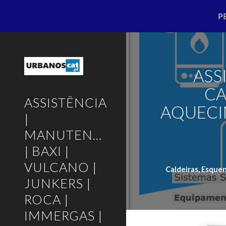
P
Sk
ASS
CA
ASSISTÊNCIA
AQUECI
|
MANUTENÇÃO
| BAXI |
VULCANO |
Caldeiras, Esque
JUNKERS |
ROCA |
IMMERGAS |