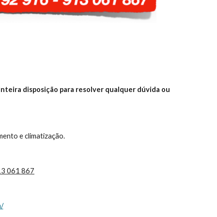
nteira disposição para resolver qualquer dúvida ou 
ento e climatização.
913 061 867
m/