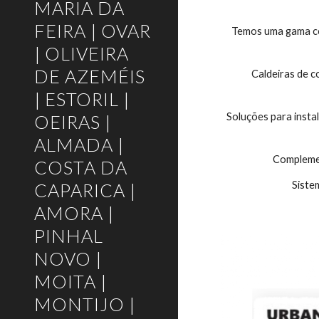
MARIA DA
FEIRA | OVAR
 Temos uma gama completa de caldeiras e equipamentos de Aquecimento e Água Quente Sanitária que utilizam as tecnologias mais avançadas para 
| OLIVEIRA
DE AZEMÉIS
Caldeiras de c
| ESTORIL |
Soluções para insta
OEIRAS |
ALMADA |
Complemen
COSTA DA
Siste
CAPARICA |
AMORA |
PINHAL
NOVO |
MOITA |
MONTIJO |