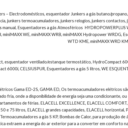
rs – Electrodomésticos, esquentador Junkers a gás butano/propano,
ncia, junkers termoacumuladores, junkers relogios, junkers contactos,
ers manual, Esquentadores a gás Atmosféricos  HYDROPOWERPLU
 miniMAXX WE, miniMAXX WRB, miniMAXX Hydropower WRDG, Esque
WTD KME, miniMAXX WRD KM
, esquentador ventilado/estanque termostático, HydroCompact 600
act 6000i, CELSIUSPUR, Esquentadores a gás 5 litros, WE ESQ
étricos Gama ED-2S, GAMA ED, Os termoacumuladores elétricos são 
do fria, onde a disponibilidade de energia seja uma condicionante, ou
artamentos de férias. ELACELL EXCELLENCE, ELACELL COMFORT, ELA
 50 e 75 litros, ELACELL grandes capacidades, ELACELL horizontal, P
 Termoacumuladores a gás S KP, Bombas de Calor, para produção de águ
tica extraem a energia do ar exterior para a converter em conforto n