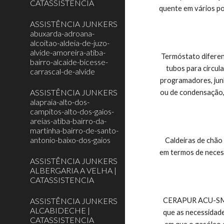
CATASSISTENCIA
quente em vários p
ASSISTÊNCIA JUNKERS
abuxarda-adroana-
alcoitao-aldeia-de-juzo-
alvide-amoreira-atiba-
Termóstato diferenc
bairro-alcaide-bicesse-
tubos para circul
carrascal-de-alvide
programadores, jun
ASSISTÊNCIA JUNKERS
ou de condensação, 
alapraia-alto-dos-
campitos-alto-dos-gaios-
areias-atiba-bairro-da-
martinha-bairro-de-santo-
antonio-baixo-dos-gaios
    Caldeiras de chão a gás ou gasóleo: têm potências e dimensões superiores às caldeiras murais, adaptando-se por isso, a utilizações mais exigentes 
em termos de necess
ASSISTÊNCIA JUNKERS
ALBERGARIA A VELHA |
CATASSISTENCIA
ASSISTÊNCIA JUNKERS
CERAPUR ACU-SMART
ALCABIDECHE |
que as necessidade
CATASSISTENCIA