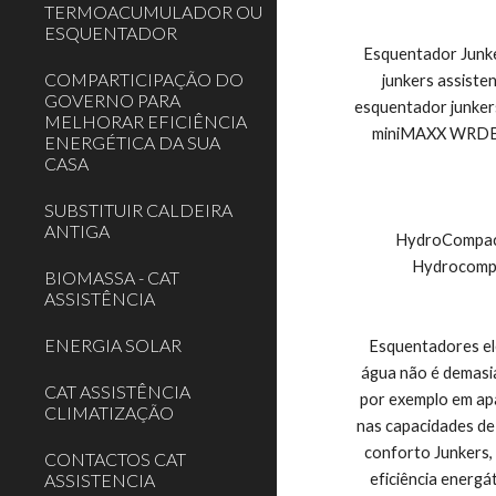
TERMOACUMULADOR OU
ESQUENTADOR
Esquentador Junke
COMPARTICIPAÇÃO DO
junkers assiste
GOVERNO PARA
esquentador junk
MELHORAR EFICIÊNCIA
miniMAXX WRDB,
ENERGÉTICA DA SUA
CASA
SUBSTITUIR CALDEIRA
ANTIGA
HydroCompact
Hydrocomp
BIOMASSA - CAT
ASSISTÊNCIA
ENERGIA SOLAR
Esquentadores el
água não é demasia
CAT ASSISTÊNCIA
por exemplo em ap
CLIMATIZAÇÃO
nas capacidades de
conforto Junkers,
CONTACTOS CAT
ASSISTENCIA
eficiência energá