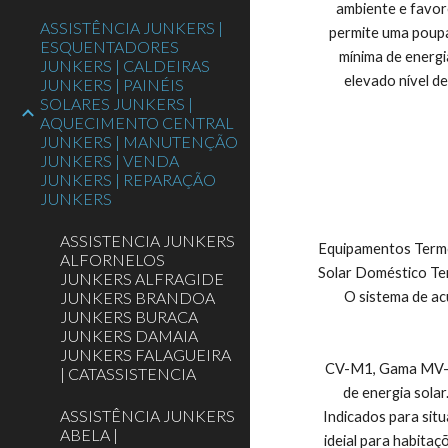
ambiente e favor
ASSISTÊNCIA JUNKERS |
permite uma poupa
ESQUENTADORES
mínima de energi
JUNKERS | CALDEIRAS
elevado nível de
JUNKERS | PAINÉIS
SOLARES JUNKERS |
AQUECIMENTO CENTRAL
JUNKERS | MANUTENÇÃO
JUNKERS | VENDA
JUNKERS | REPARAÇÃO
JUNKERS
ASSISTENCIA JUNKERS
Equipamentos Termo
ALFORNELOS
Solar Doméstico Te
JUNKERS ALFRAGIDE
JUNKERS BRANDOA
O sistema de ac
JUNKERS BURACA
JUNKERS DAMAIA
JUNKERS FALAGUEIRA
CV-M1, Gama MV-I, 
| CATASSISTENCIA
de energia sola
ASSISTÊNCIA JUNKERS
Indicados para situ
ABELA |
ideial para habita