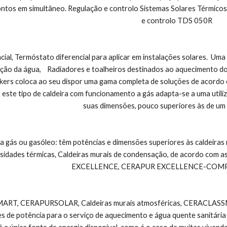
ontos em simultâneo. Regulação e controlo Sistemas Solares Térmico
e controlo TDS 050R
ial, Termóstato diferencial para aplicar em instalações solares.  Um
ação da água,    Radiadores e toalheiros destinados ao aquecimento do
kers coloca ao seu dispor uma gama completa de soluções de acordo c
este tipo de caldeira com funcionamento a gás adapta-se a uma utiliz
suas dimensões, pouco superiores às de um
idades térmicas, Caldeiras murais de condensação, de acordo com as
EXCELLENCE, CERAPUR EXCELLENCE-COMP
, CERAPURSOLAR, Caldeiras murais atmosféricas, CERACLASSMIDI, 
s de potência para o serviço de aquecimento e água quente sanitária 