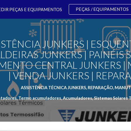
PEÇAS / EQUIPAMENTOS
EDIR PEÇAS E EQUIPAMENTOS
ip to main content
Skip to navigat
ISTÊNCIA JUNKERS | ESQUEN
LDEIRAS JUNKERS | PAINÉIS S
MENTO CENTRAL JUNKERS |
| VENDA JUNKERS | REPA
ASSISTÊNCIA TÉCNICA JUNKERS, REPARAÇÃO, MANUT
ntadores, Termo acumuladores, Acumuladores, Sistemas Solares T