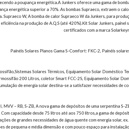
ecendo a poupança energética.A Junkers oferece uma gama de bombas 
nça energética superior a 70%. As bombas Supraeco, extraem o calor
a. Supraeco W, A bomba de calor Supraeco W da Junkers, para produç
 eficiência na produção de A.Q.S (até 420%).Kit Solar Junkers, painel 
certificados com a marca Solarkey
Painéis Solares Planos Gama S-Comfort: FKC-2, Painéis solar
ssifão,Sistemas Solares Térmicos, Equipamento Solar Doméstico Ter
rmossifão 200 Litros, coletor Smart FCC-2S, Equipamento Solar Domé
umulação de energia solar destina-se a satisfazer necessidades de c
MVV – RB, S-ZB, A nova gama de depósitos de uma serpentina S-ZB, s
r. Com capacidade desde 75 litros até aos 750 litros,a gama de depós
ações de grandes necessidades de água quente com energia solar, ex. E
ções de pequena e média dimensão e com pouco espaço para instalaçã