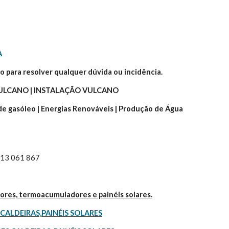
A
o para resolver qualquer dúvida ou incidência.
ULCANO | INSTALAÇÃO VULCANO 
 de gasóleo | Energias Renováveis | Produção de Água 
 913 061 867
dores, termoacumuladores e painéis solares.
CALDEIRAS,PAINÉIS SOLARES