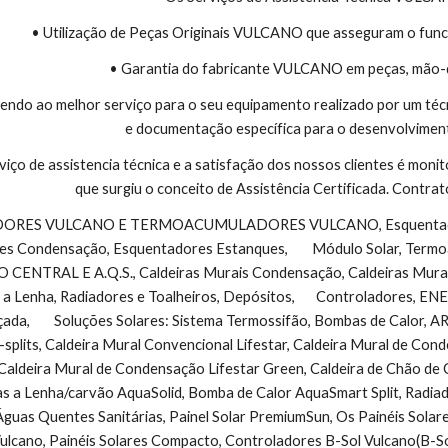
• Utilização de Peças Originais VULCANO que asseguram o func
• Garantia do fabricante VULCANO em peças, mão-
endo ao melhor serviço para o seu equipamento realizado por um téc
e documentação específica para o desenvolviment
viço de assistencia técnica e a satisfação dos nossos clientes é monit
que surgiu o conceito de Assistência Certificada. Contr
s Condensação, Esquentadores Estanques,        Módulo Solar, Termo
NTRAL E A.Q.S., Caldeiras Murais Condensação, Caldeiras Murais 
 a Lenha, Radiadores e Toalheiros, Depósitos,       Controladores, 
çada,        Soluções Solares: Sistema Termossifão, Bombas de Calo
-splits, Caldeira Mural Convencional Lifestar, Caldeira Mural de Co
Caldeira Mural de Condensação Lifestar Green, Caldeira de Chão de
as a Lenha/carvão AquaSolid, Bomba de Calor AquaSmart Split, Radiad
guas Quentes Sanitárias, Painel Solar PremiumSun, Os Painéis Solar
cano, Painéis Solares Compacto, Controladores B-Sol Vulcano(B-So