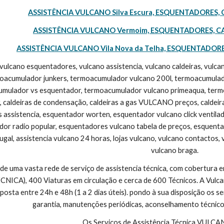
ASSISTÊNCIA VULCANO Silva Escura, ESQUENTADORES, 
ASSISTÊNCIA VULCANO Vermoim, ESQUENTADORES, CA
ASSISTÊNCIA VULCANO Vila Nova da Telha, ESQUENTADORE
 vulcano esquentadores, vulcano assistencia, vulcano caldeiras, vulc
moacumulador junkers, termoacumulador vulcano 200l, termoacumulad
umulador vs esquentador, termoacumulador vulcano primeaqua, termoac
, caldeiras de condensação, caldeiras a gas VULCANO preços, caldeira v
s assistencia, esquentador worten, esquentador vulcano click ventila
dor radio popular, esquentadores vulcano tabela de preços, esquentad
ugal, assistencia vulcano 24 horas, lojas vulcano, vulcano contactos, 
vulcano braga.
 de uma vasta rede de serviço de assistencia técnica, com cobertura
CA), 400 Viaturas em circulação e cerca de 600 Técnicos. A Vulcano
sta entre 24h e 48h (1 a 2 dias úteis). pondo à sua disposição os se
garantia, manutenções periódicas, aconselhamento técnico
Os Serviços de Assistência Técnica VULC