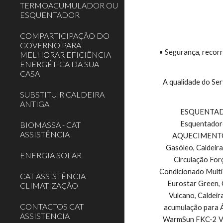
TERMOACUMULADOR OU
ESQUENTADOR
COMPARTICIPAÇÃO DO
GOVERNO PARA
• Segurança, recorr
MELHORAR EFICIÊNCIA
ENERGÉTICA DA SUA
CASA
A qualidade do Ser
SUBSTITUIR CALDEIRA
ANTIGA
 ESQUENTADORES VULCANO E TERMOACUMULADORES VULCANO, Esquentadores Exaustão Natural, Esquentadores Ventilados, 
Esquentadore
BIOMASSA - CAT
ASSISTÊNCIA
AQUECIMENTO CE
Gasóleo, Caldeira
ENERGIA SOLAR
Circulação For
Condicionado Multi
CAT ASSISTÊNCIA
Eurostar Green, 
CLIMATIZAÇÃO
Vulcano, Caldeir
CONTACTOS CAT
acumulação para Á
ASSISTENCIA
WarmSun FKC-2 Vul