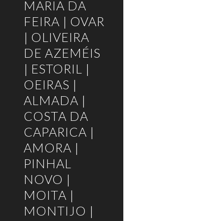
MARIA DA
FEIRA | OVAR
| OLIVEIRA
DE AZEMÉIS
| ESTORIL |
OEIRAS |
ALMADA |
COSTA DA
CAPARICA |
AMORA |
PINHAL
NOVO |
MOITA |
MONTIJO |