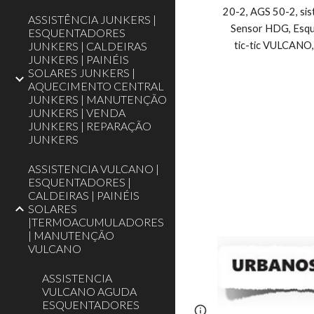
20-2, AGS 50-2, si
ASSISTÊNCIA JUNKERS |
Sensor HDG, Esque
ESQUENTADORES
JUNKERS | CALDEIRAS
tic-tic VULCANO,
JUNKERS | PAINÉIS
SOLARES JUNKERS |
AQUECIMENTO CENTRAL
JUNKERS | MANUTENÇÃO
JUNKERS | VENDA
JUNKERS | REPARAÇÃO
JUNKERS
ASSISTENCIA VULCANO |
ESQUENTADORES |
CALDEIRAS | PAINÉIS
SOLARES
|TERMOACUMULADORES
| MANUTENÇÃO
VULCANO
ASSISTENCIA
VULCANO AGUDA
ESQUENTADORES
Report abuse