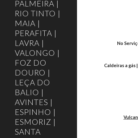
PALMEIRA |
RIO TINTO |
MAIA |
PERAFITA |
LAVRA |
No Serviç
VALONGO |
FOZ DO
Caldeiras a gás 
DOURO |
LEÇA DO
BALIO |
AVINTES |
ESPINHO |
Vulcan
ESMORIZ |
SANTA