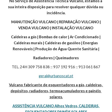
No Serviço de Assistência Tecnica Vulcano, estamos à 
sua inteira disposição para resolver qualquer dúvida ou 
incidência.
 MANUTENÇÃO VULCANO | REPARAÇÃO VULCANO | 
VENDA VULCANO | INSTALAÇÃO VULCANO 
Caldeiras a gás | Bombas de calor | Ar Condicionado | 
Caldeiras murais | Caldeiras de gasóleo | Energias 
Renováveis | Produção de Água Quente Sanitária |
Radiadores | Queimadores
TEL. 24H 309 758 838 :: 937 192 916 :: 913 061 867
geral@urbanoscat.pt
Vulcano fabricante de esquentadores a gás, caldeiras, 
depósitos, radiadores, termoacumuladores e painéis 
solares.
ASSISTÊNCIA VULCANO Alhos Vedros, CALDEIRAS, 
ESQUENTADORES,PAINÉIS SOLARES