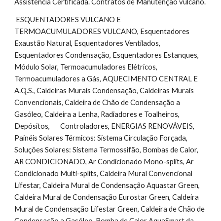
Assistência Certificada. Contratos de Manutenção vulcano.
 ESQUENTADORES VULCANO E 
TERMOACUMULADORES VULCANO, Esquentadores 
Exaustão Natural, Esquentadores Ventilados, 
Esquentadores Condensação, Esquentadores Estanques,        
Módulo Solar, Termoacumuladores Elétricos, 
Termoacumuladores a Gás, AQUECIMENTO CENTRAL E 
A.Q.S., Caldeiras Murais Condensação, Caldeiras Murais 
Convencionais, Caldeira de Chão de Condensação a 
Gasóleo, Caldeira a Lenha, Radiadores e Toalheiros, 
Depósitos,       Controladores, ENERGIAS RENOVÁVEIS, 
Painéis Solares Térmicos: Sistema Circulação Forçada,        
Soluções Solares: Sistema Termossifão, Bombas de Calor, 
AR CONDICIONADO, Ar Condicionado Mono-splits, Ar 
Condicionado Multi-splits, Caldeira Mural Convencional 
Lifestar, Caldeira Mural de Condensação Aquastar Green, 
Caldeira Mural de Condensação Eurostar Green, Caldeira 
Mural de Condensação Lifestar Green, Caldeira de Chão de 
Condensação a Gasóleo, Bomba de Calor AquaSmart da 