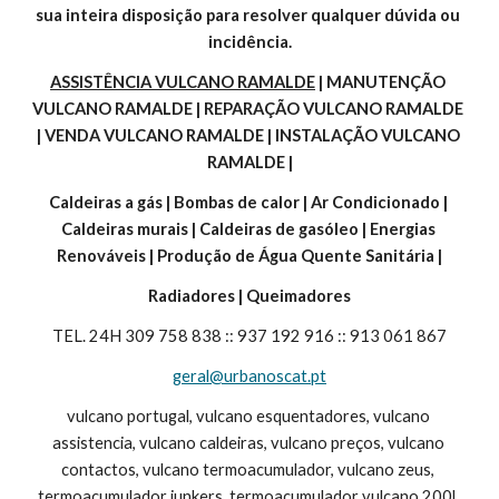
sua inteira disposição para resolver qualquer dúvida ou 
incidência.
ASSISTÊNCIA VULCANO RAMALDE
 | MANUTENÇÃO 
VULCANO RAMALDE | REPARAÇÃO VULCANO RAMALDE 
| VENDA VULCANO RAMALDE | INSTALAÇÃO VULCANO 
RAMALDE |
Caldeiras a gás | Bombas de calor | Ar Condicionado | 
Caldeiras murais | Caldeiras de gasóleo | Energias 
Renováveis | Produção de Água Quente Sanitária |
Radiadores | Queimadores
TEL. 24H 309 758 838 :: 937 192 916 :: 913 061 867
geral@urbanoscat.pt
vulcano portugal, vulcano esquentadores, vulcano 
assistencia, vulcano caldeiras, vulcano preços, vulcano 
contactos, vulcano termoacumulador, vulcano zeus, 
termoacumulador junkers, termoacumulador vulcano 200l, 