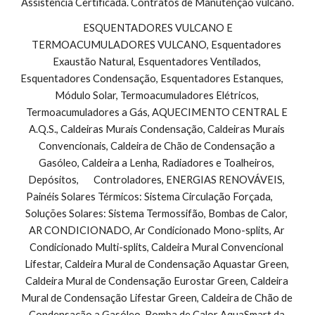
Assistência Certificada. Contratos de Manutenção vulcano.
 ESQUENTADORES VULCANO E 
TERMOACUMULADORES VULCANO, Esquentadores 
Exaustão Natural, Esquentadores Ventilados, 
Esquentadores Condensação, Esquentadores Estanques,        
Módulo Solar, Termoacumuladores Elétricos, 
Termoacumuladores a Gás, AQUECIMENTO CENTRAL E 
A.Q.S., Caldeiras Murais Condensação, Caldeiras Murais 
Convencionais, Caldeira de Chão de Condensação a 
Gasóleo, Caldeira a Lenha, Radiadores e Toalheiros, 
Depósitos,       Controladores, ENERGIAS RENOVÁVEIS, 
Painéis Solares Térmicos: Sistema Circulação Forçada,        
Soluções Solares: Sistema Termossifão, Bombas de Calor, 
AR CONDICIONADO, Ar Condicionado Mono-splits, Ar 
Condicionado Multi-splits, Caldeira Mural Convencional 
Lifestar, Caldeira Mural de Condensação Aquastar Green, 
Caldeira Mural de Condensação Eurostar Green, Caldeira 
Mural de Condensação Lifestar Green, Caldeira de Chão de 
Condensação a Gasóleo, Bomba de Calor AquaSmart da 