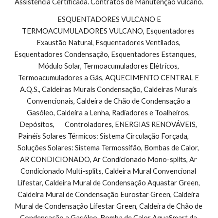
Assistência Certificada. Contratos de Manutenção vulcano.
 ESQUENTADORES VULCANO E 
TERMOACUMULADORES VULCANO, Esquentadores 
Exaustão Natural, Esquentadores Ventilados, 
Esquentadores Condensação, Esquentadores Estanques,        
Módulo Solar, Termoacumuladores Elétricos, 
Termoacumuladores a Gás, AQUECIMENTO CENTRAL E 
A.Q.S., Caldeiras Murais Condensação, Caldeiras Murais 
Convencionais, Caldeira de Chão de Condensação a 
Gasóleo, Caldeira a Lenha, Radiadores e Toalheiros, 
Depósitos,       Controladores, ENERGIAS RENOVÁVEIS, 
Painéis Solares Térmicos: Sistema Circulação Forçada,        
Soluções Solares: Sistema Termossifão, Bombas de Calor, 
AR CONDICIONADO, Ar Condicionado Mono-splits, Ar 
Condicionado Multi-splits, Caldeira Mural Convencional 
Lifestar, Caldeira Mural de Condensação Aquastar Green, 
Caldeira Mural de Condensação Eurostar Green, Caldeira 
Mural de Condensação Lifestar Green, Caldeira de Chão de 
Condensação a Gasóleo, Bomba de Calor AquaSmart da 