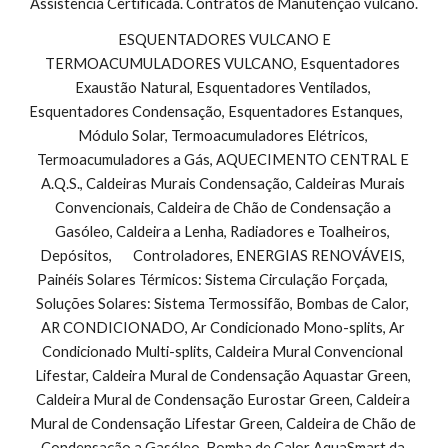
Assistência Certificada. Contratos de Manutenção vulcano.
 ESQUENTADORES VULCANO E 
TERMOACUMULADORES VULCANO, Esquentadores 
Exaustão Natural, Esquentadores Ventilados, 
Esquentadores Condensação, Esquentadores Estanques,        
Módulo Solar, Termoacumuladores Elétricos, 
Termoacumuladores a Gás, AQUECIMENTO CENTRAL E 
A.Q.S., Caldeiras Murais Condensação, Caldeiras Murais 
Convencionais, Caldeira de Chão de Condensação a 
Gasóleo, Caldeira a Lenha, Radiadores e Toalheiros, 
Depósitos,       Controladores, ENERGIAS RENOVÁVEIS, 
Painéis Solares Térmicos: Sistema Circulação Forçada,        
Soluções Solares: Sistema Termossifão, Bombas de Calor, 
AR CONDICIONADO, Ar Condicionado Mono-splits, Ar 
Condicionado Multi-splits, Caldeira Mural Convencional 
Lifestar, Caldeira Mural de Condensação Aquastar Green, 
Caldeira Mural de Condensação Eurostar Green, Caldeira 
Mural de Condensação Lifestar Green, Caldeira de Chão de 
Condensação a Gasóleo, Bomba de Calor AquaSmart da 