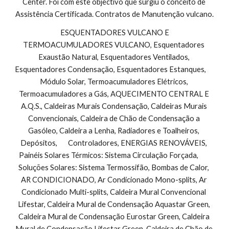
Center. Foi com este objectivo que surgiu o conceito de 
Assistência Certificada. Contratos de Manutenção vulcano.
 ESQUENTADORES VULCANO E 
TERMOACUMULADORES VULCANO, Esquentadores 
Exaustão Natural, Esquentadores Ventilados, 
Esquentadores Condensação, Esquentadores Estanques,        
Módulo Solar, Termoacumuladores Elétricos, 
Termoacumuladores a Gás, AQUECIMENTO CENTRAL E 
A.Q.S., Caldeiras Murais Condensação, Caldeiras Murais 
Convencionais, Caldeira de Chão de Condensação a 
Gasóleo, Caldeira a Lenha, Radiadores e Toalheiros, 
Depósitos,       Controladores, ENERGIAS RENOVÁVEIS, 
Painéis Solares Térmicos: Sistema Circulação Forçada,        
Soluções Solares: Sistema Termossifão, Bombas de Calor, 
AR CONDICIONADO, Ar Condicionado Mono-splits, Ar 
Condicionado Multi-splits, Caldeira Mural Convencional 
Lifestar, Caldeira Mural de Condensação Aquastar Green, 
Caldeira Mural de Condensação Eurostar Green, Caldeira 
Mural de Condensação Lifestar Green, Caldeira de Chão de 