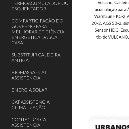
Vulcano, Caldeir
TERMOACUMULADOR OU
ESQUENTADOR
acumulação para Á
WarmSun FKC-2 Vul
COMPARTICIPAÇÃO DO
20-2, AGS 50-2, si
GOVERNO PARA
Sensor HDG, Esque
MELHORAR EFICIÊNCIA
ENERGÉTICA DA SUA
tic-tic VULCANO,
CASA
SUBSTITUIR CALDEIRA
ANTIGA
BIOMASSA - CAT
ASSISTÊNCIA
ENERGIA SOLAR
CAT ASSISTÊNCIA
CLIMATIZAÇÃO
CONTACTOS CAT
ASSISTENCIA