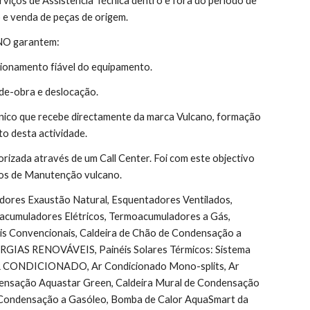
rviços de Assistência Técnica dentro e fora do período de 
 e venda de peças de origem.
ANO garantem:
ionamento fiável do equipamento.
de-obra e deslocação.
nico que recebe directamente da marca Vulcano, formação 
o desta actividade.
orizada através de um Call Center. Foi com este objectivo 
atos de Manutenção vulcano.
acumuladores Elétricos, Termoacumuladores a Gás, 
Convencionais, Caldeira de Chão de Condensação a 
ENERGIAS RENOVÁVEIS, Painéis Solares Térmicos: Sistema 
r, AR CONDICIONADO, Ar Condicionado Mono-splits, Ar 
ndensação Aquastar Green, Caldeira Mural de Condensação 
 Condensação a Gasóleo, Bomba de Calor AquaSmart da 