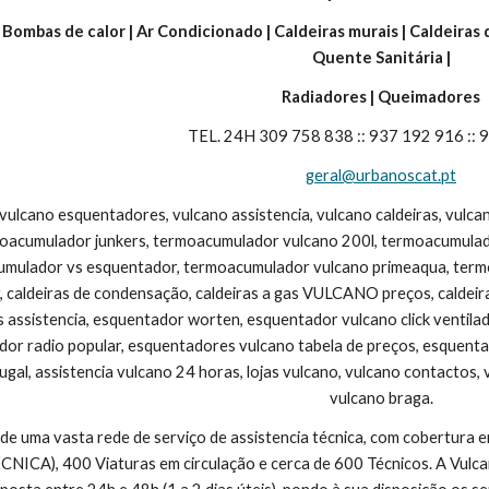
| Bombas de calor | Ar Condicionado | Caldeiras murais | Caldeiras
Quente Sanitária |
Radiadores | Queimadores
TEL. 24H 309 758 838 :: 937 192 916 ::
geral@urbanoscat.pt
 vulcano esquentadores, vulcano assistencia, vulcano caldeiras, vulc
moacumulador junkers, termoacumulador vulcano 200l, termoacumulad
umulador vs esquentador, termoacumulador vulcano primeaqua, termoac
, caldeiras de condensação, caldeiras a gas VULCANO preços, caldeira v
s assistencia, esquentador worten, esquentador vulcano click ventila
dor radio popular, esquentadores vulcano tabela de preços, esquentad
ugal, assistencia vulcano 24 horas, lojas vulcano, vulcano contactos, 
vulcano braga.
 de uma vasta rede de serviço de assistencia técnica, com cobertura
CA), 400 Viaturas em circulação e cerca de 600 Técnicos. A Vulcano