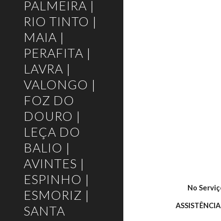
PALMEIRA |
RIO TINTO |
MAIA |
PERAFITA |
LAVRA |
VALONGO |
FOZ DO
DOURO |
LEÇA DO
BALIO |
AVINTES |
ESPINHO |
No Serviç
ESMORIZ |
ASSISTÊNCI
SANTA