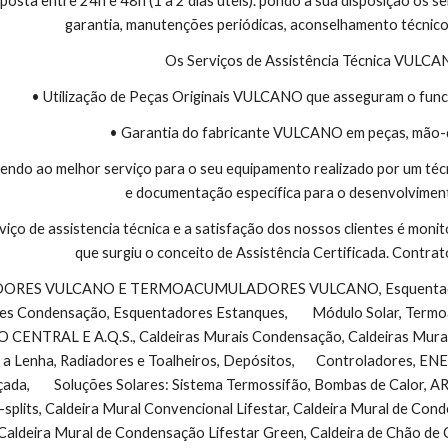
sta entre 24h e 48h (1 a 2 dias úteis). pondo à sua disposição os se
garantia, manutenções periódicas, aconselhamento técnico
Os Serviços de Assistência Técnica VULC
• Utilização de Peças Originais VULCANO que asseguram o func
• Garantia do fabricante VULCANO em peças, mão-
endo ao melhor serviço para o seu equipamento realizado por um téc
e documentação específica para o desenvolviment
viço de assistencia técnica e a satisfação dos nossos clientes é monit
que surgiu o conceito de Assistência Certificada. Contr
s Condensação, Esquentadores Estanques,        Módulo Solar, Termo
NTRAL E A.Q.S., Caldeiras Murais Condensação, Caldeiras Murais 
 a Lenha, Radiadores e Toalheiros, Depósitos,       Controladores, 
çada,        Soluções Solares: Sistema Termossifão, Bombas de Calo
-splits, Caldeira Mural Convencional Lifestar, Caldeira Mural de Co
Caldeira Mural de Condensação Lifestar Green, Caldeira de Chão de