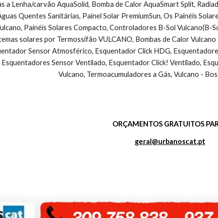
as a Lenha/carvão AquaSolid, Bomba de Calor AquaSmart Split, Radiad
guas Quentes Sanitárias, Painel Solar PremiumSun, Os Painéis Solar
cano, Painéis Solares Compacto, Controladores B-Sol Vulcano(B-So
stemas solares por Termossifão VULCANO, Bombas de Calor Vulcano - 
ntador Sensor Atmosférico, Esquentador Click HDG, Esquentadores V
 Esquentadores Sensor Ventilado, Esquentador Click! Ventilado, Esq
Vulcano, Termoacumuladores a Gás, Vulcano - Bos
ORÇAMENTOS GRATUITOS PAR
geral@urbanoscat.pt