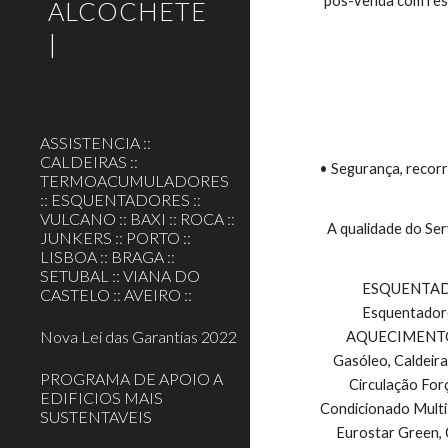
pós-venda com respo
ALCOCHETE
|
ASSISTENCIA ::
CALDEIRAS ::
• Segurança, recorr
TERMOACUMULADORES
:: ESQUENTADORES ::
VULCANO :: BAXI :: ROCA ::
A qualidade do Ser
JUNKERS :: PORTO ::
LISBOA :: BRAGA ::
SETUBAL :: VIANA DO
 ESQUENTADORES VULCANO E TERMOACUMULADORES VULCANO, Esquentadores Exaustão Natural, Esquentadores Ventilados, 
CASTELO :: AVEIRO ::
Esquentadore
Nova Lei das Garantias 2022
AQUECIMENTO CE
Gasóleo, Caldeira
PROGRAMA DE APOIO A
Circulação For
EDIFICIOS MAIS
Condicionado Multi
SUSTENTAVEIS
Eurostar Green, 