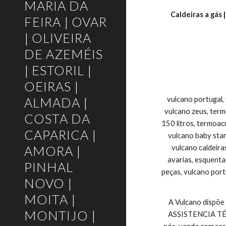
MARIA DA
Caldeiras a gás 
FEIRA | OVAR
| OLIVEIRA
DE AZEMÉIS
| ESTORIL |
OEIRAS |
ALMADA |
vulcano portugal,
vulcano zeus, ter
COSTA DA
150 litros, termoac
CAPARICA |
vulcano baby star
AMORA |
vulcano caldeira
avarias, esquenta
PINHAL
peças, vulcano port
NOVO |
MOITA |
A Vulcano dispõe
MONTIJO |
ASSISTENCIA TÉCNI