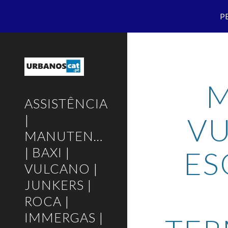
P
Sk
M
ASSISTÊNCIA
VU
|
MANUTENÇÃO
| BAXI |
ES
VULCANO |
JUNKERS |
ROCA |
IMMERGAS |