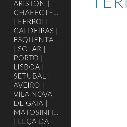
TE
ARISTON |
CHAFFOTEAUX
| FERROLI |
CALDEIRAS |
ESQUENTADORES
| SOLAR |
PORTO |
LISBOA |
SETUBAL |
AVEIRO |
VILA NOVA
DE GAIA |
MATOSINHOS
| LEÇA DA