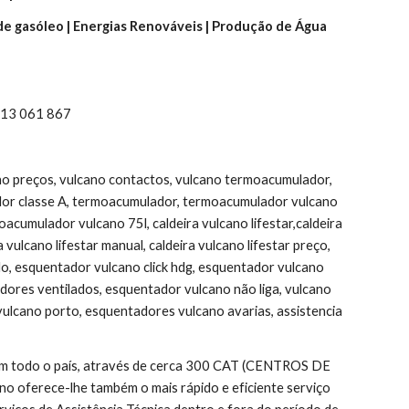
 de gasóleo | Energias Renováveis | Produção de Água 
 913 061 867
ano preços, vulcano contactos, vulcano termoacumulador, 
or classe A, termoacumulador, termoacumulador vulcano 
umulador vulcano 75l, caldeira vulcano lifestar,caldeira 
ulcano lifestar manual, caldeira vulcano lifestar preço, 
do, esquentador vulcano click hdg, esquentador vulcano 
ores ventilados, esquentador vulcano não liga, vulcano 
vulcano porto, esquentadores vulcano avarias, assistencia 
 em todo o país, através de cerca 300 CAT (CENTROS DE 
 oferece-lhe também o mais rápido e eficiente serviço 