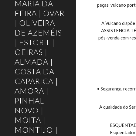
MARIA DA
peças, vulcano port
FEIRA | OVAR
| OLIVEIRA
A Vulcano dispõe
DE AZEMÉIS
ASSISTENCIA TÉCNI
pós-venda com respo
| ESTORIL |
OEIRAS |
ALMADA |
COSTA DA
CAPARICA |
AMORA |
• Segurança, recorr
PINHAL
A qualidade do Ser
NOVO |
MOITA |
 ESQUENTADORES VULCANO E TERMOACUMULADORES VULCANO, Esquentadores Exaustão Natural, Esquentadores Ventilados, 
MONTIJO |
Esquentadore