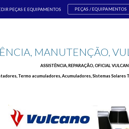
PEÇAS / EQUIPAMENTOS
EDIR PEÇAS E EQUIPAMENTOS
ip to main content
Skip to navigat
TÊNCIA, MANUTENÇÃO, VU
ASSISTÊNCIA, REPARAÇÃO, OFICIAL VULCA
ntadores, Termo acumuladores, Acumuladores, Sistemas Solares T