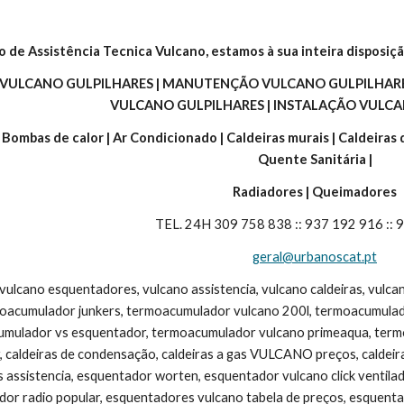
o de Assistência Tecnica Vulcano, estamos à sua inteira disposiçã
 VULCANO GULPILHARES | MANUTENÇÃO VULCANO GULPILHARES
VULCANO GULPILHARES | INSTALAÇÃO VULCA
| Bombas de calor | Ar Condicionado | Caldeiras murais | Caldeiras
Quente Sanitária |
Radiadores | Queimadores
TEL. 24H 309 758 838 :: 937 192 916 ::
geral@urbanoscat.pt
 vulcano esquentadores, vulcano assistencia, vulcano caldeiras, vulc
moacumulador junkers, termoacumulador vulcano 200l, termoacumulad
umulador vs esquentador, termoacumulador vulcano primeaqua, termoac
, caldeiras de condensação, caldeiras a gas VULCANO preços, caldeira v
s assistencia, esquentador worten, esquentador vulcano click ventila
dor radio popular, esquentadores vulcano tabela de preços, esquentad