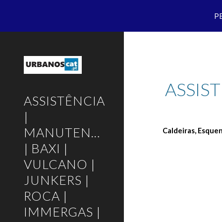
P
Sk
ASSIS
ASSISTÊNCIA
|
MANUTENÇÃO
Caldeiras, Esque
| BAXI |
VULCANO |
JUNKERS |
ROCA |
IMMERGAS |