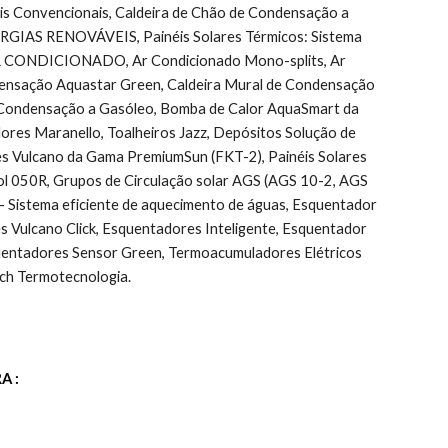
Convencionais, Caldeira de Chão de Condensação a 
ENERGIAS RENOVÁVEIS, Painéis Solares Térmicos: Sistema 
r, AR CONDICIONADO, Ar Condicionado Mono-splits, Ar 
ndensação Aquastar Green, Caldeira Mural de Condensação 
 Condensação a Gasóleo, Bomba de Calor AquaSmart da 
ores Maranello, Toalheiros Jazz, Depósitos Solução de 
es Vulcano da Gama PremiumSun (FKT-2), Painéis Solares 
l 050R, Grupos de Circulação solar AGS (AGS 10-2, AGS 
Sistema eficiente de aquecimento de águas, Esquentador 
ulcano Click, Esquentadores Inteligente, Esquentador 
uentadores Sensor Green, Termoacumuladores Elétricos 
ch Termotecnologia.
A :