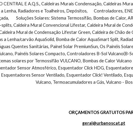
NTRAL E A.Q.S., Caldeiras Murais Condensação, Caldeiras Murais 
 a Lenha, Radiadores e Toalheiros, Depósitos,       Controladores, 
çada,        Soluções Solares: Sistema Termossifão, Bombas de Calo
-splits, Caldeira Mural Convencional Lifestar, Caldeira Mural de Co
Caldeira Mural de Condensação Lifestar Green, Caldeira de Chão de
as a Lenha/carvão AquaSolid, Bomba de Calor AquaSmart Split, Radiad
guas Quentes Sanitárias, Painel Solar PremiumSun, Os Painéis Solar
cano, Painéis Solares Compacto, Controladores B-Sol Vulcano(B-So
stemas solares por Termossifão VULCANO, Bombas de Calor Vulcano - 
ntador Sensor Atmosférico, Esquentador Click HDG, Esquentadores V
 Esquentadores Sensor Ventilado, Esquentador Click! Ventilado, Esq
Vulcano, Termoacumuladores a Gás, Vulcano - Bos
ORÇAMENTOS GRATUITOS PAR
geral@urbanoscat.pt