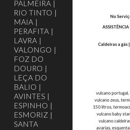
PALMEIRA |
RIO TINTO |
No Serviç
MAIA |
ASSISTÊNCIA
PERAFITA |
LAVRA |
Caldeiras a gás 
VALONGO |
FOZ DO
DOURO |
LEÇA DO
BALIO |
vulcano portugal,
AVINTES |
vulcano zeus, ter
ESPINHO |
150 litros, termoac
ESMORIZ |
vulcano baby star
vulcano caldeira
SANTA
avarias, esquenta