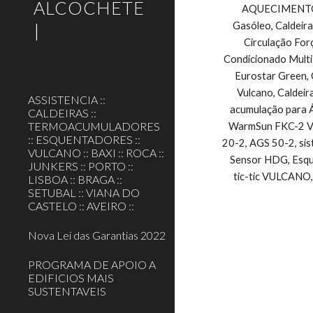
ALCOCHETE
AQUECIMENTO CE
|
Gasóleo, Caldeira
Circulação For
Condicionado Multi
Eurostar Green, 
Vulcano, Caldeir
ASSISTENCIA ::
acumulação para Á
CALDEIRAS ::
TERMOACUMULADORES
WarmSun FKC-2 Vul
:: ESQUENTADORES ::
20-2, AGS 50-2, si
VULCANO :: BAXI :: ROCA ::
Sensor HDG, Esque
JUNKERS :: PORTO ::
tic-tic VULCANO,
LISBOA :: BRAGA ::
SETUBAL :: VIANA DO
CASTELO :: AVEIRO ::
Nova Lei das Garantias 2022
PROGRAMA DE APOIO A
EDIFICIOS MAIS
SUSTENTAVEIS