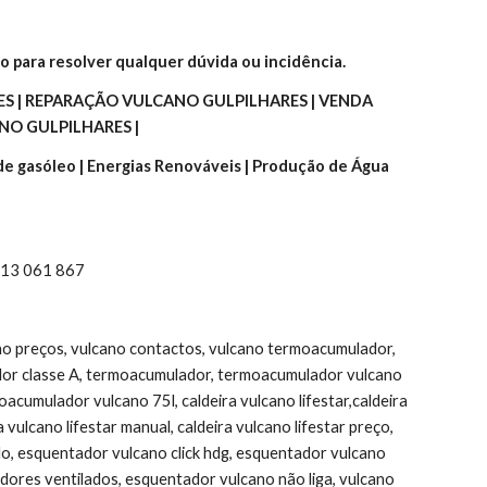
o para resolver qualquer dúvida ou incidência.
 | REPARAÇÃO VULCANO GULPILHARES | VENDA 
NO GULPILHARES |
 de gasóleo | Energias Renováveis | Produção de Água 
 913 061 867
ano preços, vulcano contactos, vulcano termoacumulador, 
or classe A, termoacumulador, termoacumulador vulcano 
umulador vulcano 75l, caldeira vulcano lifestar,caldeira 
ulcano lifestar manual, caldeira vulcano lifestar preço, 
do, esquentador vulcano click hdg, esquentador vulcano 
ores ventilados, esquentador vulcano não liga, vulcano 