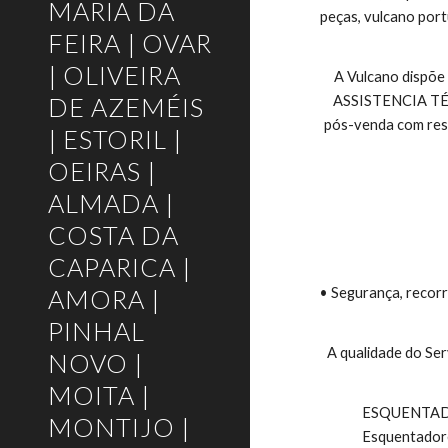
MARIA DA
peças, vulcano port
FEIRA | OVAR
| OLIVEIRA
A Vulcano dispõe
DE AZEMÉIS
ASSISTENCIA TÉCNI
pós-venda com respo
| ESTORIL |
OEIRAS |
ALMADA |
COSTA DA
CAPARICA |
AMORA |
• Segurança, recorr
PINHAL
A qualidade do Ser
NOVO |
MOITA |
 ESQUENTADORES VULCANO E TERMOACUMULADORES VULCANO, Esquentadores Exaustão Natural, Esquentadores Ventilados, 
MONTIJO |
Esquentadore