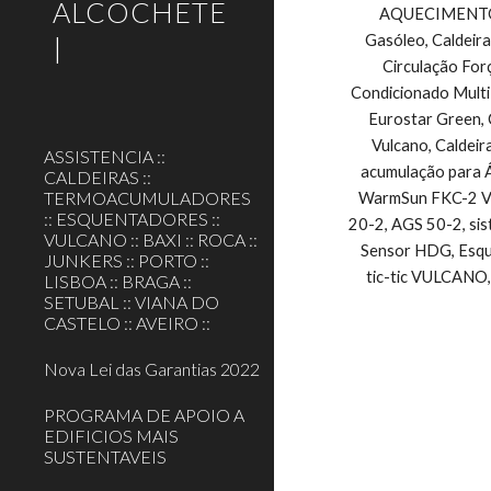
ALCOCHETE
AQUECIMENTO CE
|
Gasóleo, Caldeira
Circulação For
Condicionado Multi
Eurostar Green, 
Vulcano, Caldeir
ASSISTENCIA ::
acumulação para Á
CALDEIRAS ::
TERMOACUMULADORES
WarmSun FKC-2 Vul
:: ESQUENTADORES ::
20-2, AGS 50-2, si
VULCANO :: BAXI :: ROCA ::
Sensor HDG, Esque
JUNKERS :: PORTO ::
tic-tic VULCANO,
LISBOA :: BRAGA ::
SETUBAL :: VIANA DO
CASTELO :: AVEIRO ::
Nova Lei das Garantias 2022
PROGRAMA DE APOIO A
EDIFICIOS MAIS
SUSTENTAVEIS