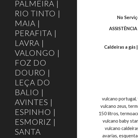
PALMEIRA |
RIO TINTO |
No Serviç
MAIA |
ASSISTÊNCIA
PERAFITA |
LAVRA |
Caldeiras a gás 
VALONGO |
FOZ DO
DOURO |
LEÇA DO
BALIO |
vulcano portugal,
AVINTES |
vulcano zeus, ter
ESPINHO |
150 litros, termoac
ESMORIZ |
vulcano baby star
vulcano caldeira
SANTA
avarias, esquenta