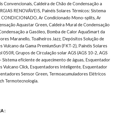
Convencionais, Caldeira de Chão de Condensação a 
ENERGIAS RENOVÁVEIS, Painéis Solares Térmicos: Sistema 
r, AR CONDICIONADO, Ar Condicionado Mono-splits, Ar 
ndensação Aquastar Green, Caldeira Mural de Condensação 
 Condensação a Gasóleo, Bomba de Calor AquaSmart da 
ores Maranello, Toalheiros Jazz, Depósitos Solução de 
es Vulcano da Gama PremiumSun (FKT-2), Painéis Solares 
l 050R, Grupos de Circulação solar AGS (AGS 10-2, AGS 
Sistema eficiente de aquecimento de águas, Esquentador 
ulcano Click, Esquentadores Inteligente, Esquentador 
uentadores Sensor Green, Termoacumuladores Elétricos 
ch Termotecnologia.
A :