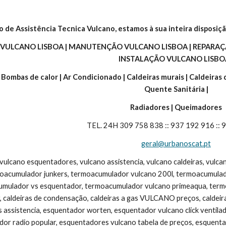
o de Assistência Tecnica Vulcano, estamos à sua inteira disposiçã
 VULCANO LISBOA | MANUTENÇÃO VULCANO LISBOA | REPARAÇÃ
INSTALAÇÃO VULCANO LISBOA
| Bombas de calor | Ar Condicionado | Caldeiras murais | Caldeiras
Quente Sanitária |
Radiadores | Queimadores
TEL. 24H 309 758 838 :: 937 192 916 ::
geral@urbanoscat.pt
 vulcano esquentadores, vulcano assistencia, vulcano caldeiras, vulc
moacumulador junkers, termoacumulador vulcano 200l, termoacumulad
umulador vs esquentador, termoacumulador vulcano primeaqua, termoac
, caldeiras de condensação, caldeiras a gas VULCANO preços, caldeira v
s assistencia, esquentador worten, esquentador vulcano click ventila
dor radio popular, esquentadores vulcano tabela de preços, esquentad