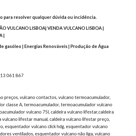
o para resolver qualquer dúvida ou incidência.
O VULCANO LISBOA| VENDA VULCANO LISBOA | 
 |
 de gasóleo | Energias Renováveis | Produção de Água 
 913 061 867
ano preços, vulcano contactos, vulcano termoacumulador, 
or classe A, termoacumulador, termoacumulador vulcano 
umulador vulcano 75l, caldeira vulcano lifestar,caldeira 
ulcano lifestar manual, caldeira vulcano lifestar preço, 
do, esquentador vulcano click hdg, esquentador vulcano 
ores ventilados, esquentador vulcano não liga, vulcano 