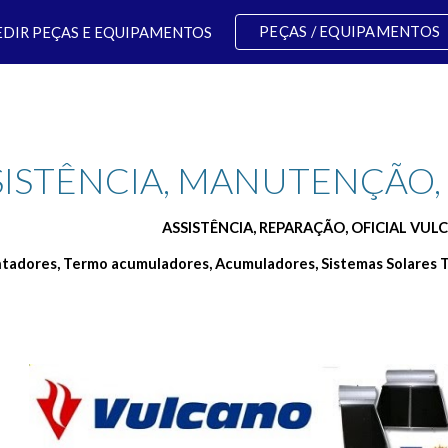
PEÇAS / EQUIPAMENTOS
EDIR PEÇAS E EQUIPAMENTOS
ip to main content
Skip to navigat
SISTÊNCIA, MANUTENÇÃO,
ASSISTÊNCIA, REPARAÇÃO, OFICIAL VUL
ntadores, Termo acumuladores, Acumuladores, Sistemas Solares T