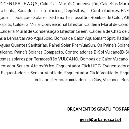
NTRAL E A.Q.S., Caldeiras Murais Condensação, Caldeiras Murais 
 a Lenha, Radiadores e Toalheiros, Depósitos,       Controladores, 
çada,        Soluções Solares: Sistema Termossifão, Bombas de Calo
-splits, Caldeira Mural Convencional Lifestar, Caldeira Mural de Co
Caldeira Mural de Condensação Lifestar Green, Caldeira de Chão de
as a Lenha/carvão AquaSolid, Bomba de Calor AquaSmart Split, Radiad
guas Quentes Sanitárias, Painel Solar PremiumSun, Os Painéis Solar
cano, Painéis Solares Compacto, Controladores B-Sol Vulcano(B-So
stemas solares por Termossifão VULCANO, Bombas de Calor Vulcano - 
ntador Sensor Atmosférico, Esquentador Click HDG, Esquentadores V
 Esquentadores Sensor Ventilado, Esquentador Click! Ventilado, Esq
Vulcano, Termoacumuladores a Gás, Vulcano - Bos
ORÇAMENTOS GRATUITOS PAR
geral@urbanoscat.pt