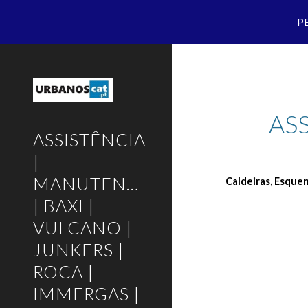
P
Sk
AS
ASSISTÊNCIA
|
MANUTENÇÃO
Caldeiras, Esque
| BAXI |
VULCANO |
JUNKERS |
ROCA |
IMMERGAS |