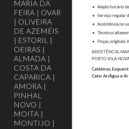
MARIA DA
Amplo horário d
FEIRA | OVAR
Serviço regular d
| OLIVEIRA
Assistência no s
DE AZEMÉIS
Técnicos altame
| ESTORIL |
Peças originai
OEIRAS |
ASSISTÊNCIA, MA
ALMADA |
PORTO VILA NOVA 
COSTA DA
Caldeiras, Esquen
CAPARICA |
Calor Ar/Água e Ar
AMORA |
PINHAL
NOVO |
MOITA |
MONTIJO |