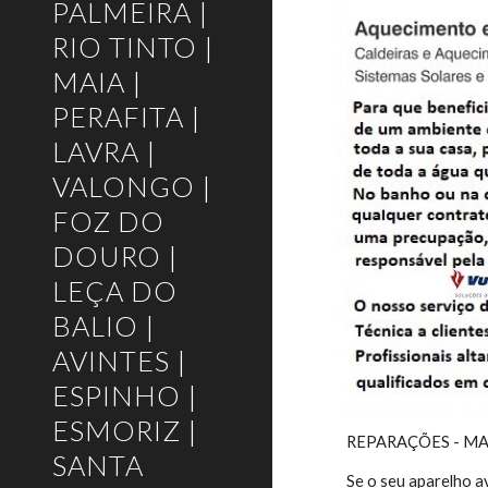
PALMEIRA |
RIO TINTO |
MAIA |
PERAFITA |
LAVRA |
VALONGO |
FOZ DO
DOURO |
LEÇA DO
BALIO |
AVINTES |
ESPINHO |
ESMORIZ |
REPARAÇÕES - M
SANTA
Se o seu aparelho 