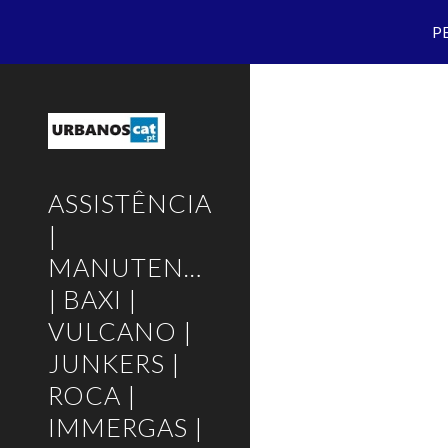
P
Sk
ASSISTÊNCIA
|
MANUTENÇÃO
| BAXI |
VULCANO |
JUNKERS |
ROCA |
IMMERGAS |