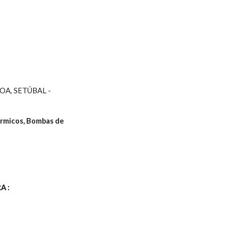
A, SETÚBAL - 
rmicos, Bombas de 
A :