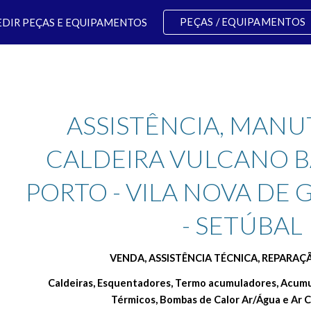
PEÇAS / EQUIPAMENTOS
EDIR PEÇAS E EQUIPAMENTOS
ip to main content
Skip to navigat
ASSISTÊNCIA, MANU
CALDEIRA VULCANO BA
PORTO - VILA NOVA DE GA
- SETÚBAL
VENDA, ASSISTÊNCIA TÉCNICA, REPARA
Caldeiras, Esquentadores, Termo acumuladores, Acumul
Térmicos, Bombas de Calor Ar/Água e Ar 