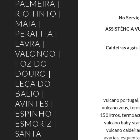
PALMEIRA |
RIO TINTO |
No Serviç
MAIA |
ASSISTÊNCIA 
PERAFITA |
LAVRA |
Caldeiras a gás 
VALONGO |
FOZ DO
DOURO |
LEÇA DO
BALIO |
vulcano portugal,
AVINTES |
vulcano zeus, ter
ESPINHO |
150 litros, termoac
ESMORIZ |
vulcano baby star
vulcano caldeira
SANTA
avarias, esquenta