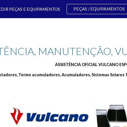
PEÇAS / EQUIPAMENTOS
EDIR PEÇAS E EQUIPAMENTOS
ip to main content
Skip to navigat
STÊNCIA, MANUTENÇÃO, V
ASSISTÊNCIA OFICIAL VULCANO ES
ntadores, Termo acumuladores, Acumuladores, Sistemas Solares 