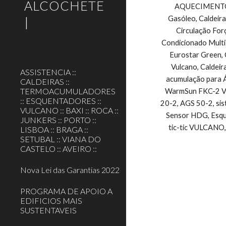
ALCOCHETE
AQUECIMENTO CE
|
Gasóleo, Caldeira
Circulação For
Condicionado Multi
Eurostar Green, 
Vulcano, Caldeir
ASSISTENCIA ::
acumulação para Á
CALDEIRAS ::
TERMOACUMULADORES
WarmSun FKC-2 Vul
:: ESQUENTADORES ::
20-2, AGS 50-2, si
VULCANO :: BAXI :: ROCA ::
Sensor HDG, Esque
JUNKERS :: PORTO ::
tic-tic VULCANO,
LISBOA :: BRAGA ::
SETUBAL :: VIANA DO
CASTELO :: AVEIRO ::
Nova Lei das Garantias 2022
PROGRAMA DE APOIO A
EDIFICIOS MAIS
SUSTENTAVEIS