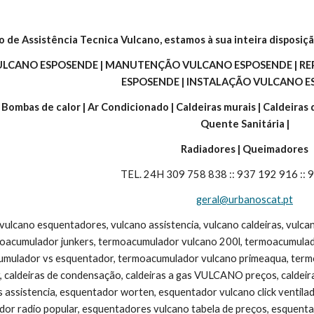
o de Assistência Tecnica Vulcano, estamos à sua inteira disposiçã
VULCANO ESPOSENDE | MANUTENÇÃO VULCANO ESPOSENDE | RE
ESPOSENDE | INSTALAÇÃO VULCANO E
| Bombas de calor | Ar Condicionado | Caldeiras murais | Caldeiras
Quente Sanitária |
Radiadores | Queimadores
TEL. 24H 309 758 838 :: 937 192 916 ::
geral@urbanoscat.pt
 vulcano esquentadores, vulcano assistencia, vulcano caldeiras, vulc
moacumulador junkers, termoacumulador vulcano 200l, termoacumulad
umulador vs esquentador, termoacumulador vulcano primeaqua, termoac
, caldeiras de condensação, caldeiras a gas VULCANO preços, caldeira v
s assistencia, esquentador worten, esquentador vulcano click ventila
dor radio popular, esquentadores vulcano tabela de preços, esquentad