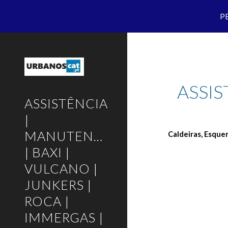
P
Sk
ASSI
ASSISTÊNCIA
|
MANUTENÇÃO
Caldeiras, Esque
| BAXI |
VULCANO |
JUNKERS |
ROCA |
IMMERGAS |