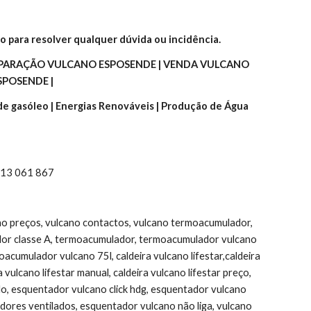
o para resolver qualquer dúvida ou incidência.
PARAÇÃO VULCANO ESPOSENDE | VENDA VULCANO 
SPOSENDE |
 de gasóleo | Energias Renováveis | Produção de Água 
 913 061 867
ano preços, vulcano contactos, vulcano termoacumulador, 
or classe A, termoacumulador, termoacumulador vulcano 
umulador vulcano 75l, caldeira vulcano lifestar,caldeira 
ulcano lifestar manual, caldeira vulcano lifestar preço, 
do, esquentador vulcano click hdg, esquentador vulcano 
ores ventilados, esquentador vulcano não liga, vulcano 