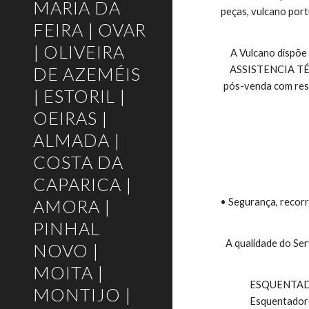
MARIA DA
peças, vulcano port
FEIRA | OVAR
| OLIVEIRA
A Vulcano dispõe
DE AZEMÉIS
ASSISTENCIA TÉCNI
pós-venda com respo
| ESTORIL |
OEIRAS |
ALMADA |
COSTA DA
CAPARICA |
AMORA |
• Segurança, recorr
PINHAL
A qualidade do Ser
NOVO |
MOITA |
 ESQUENTADORES VULCANO E TERMOACUMULADORES VULCANO, Esquentadores Exaustão Natural, Esquentadores Ventilados, 
MONTIJO |
Esquentadore