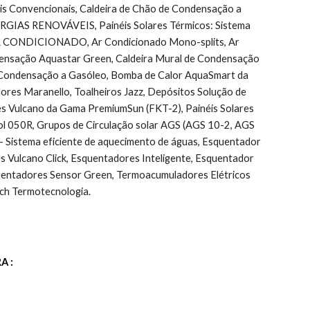
Convencionais, Caldeira de Chão de Condensação a 
ENERGIAS RENOVÁVEIS, Painéis Solares Térmicos: Sistema 
r, AR CONDICIONADO, Ar Condicionado Mono-splits, Ar 
ndensação Aquastar Green, Caldeira Mural de Condensação 
 Condensação a Gasóleo, Bomba de Calor AquaSmart da 
ores Maranello, Toalheiros Jazz, Depósitos Solução de 
es Vulcano da Gama PremiumSun (FKT-2), Painéis Solares 
l 050R, Grupos de Circulação solar AGS (AGS 10-2, AGS 
Sistema eficiente de aquecimento de águas, Esquentador 
ulcano Click, Esquentadores Inteligente, Esquentador 
uentadores Sensor Green, Termoacumuladores Elétricos 
ch Termotecnologia.
A :