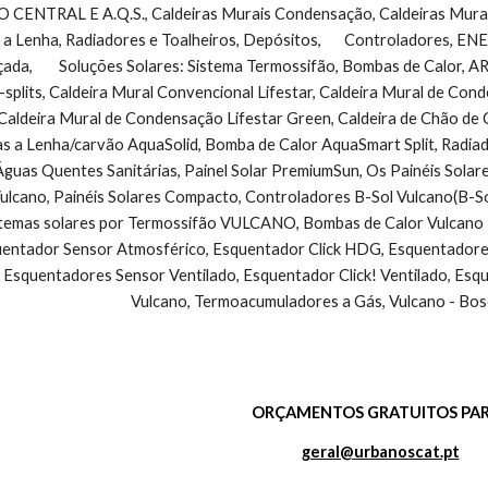
NTRAL E A.Q.S., Caldeiras Murais Condensação, Caldeiras Murais 
 a Lenha, Radiadores e Toalheiros, Depósitos,       Controladores, 
çada,        Soluções Solares: Sistema Termossifão, Bombas de Calo
-splits, Caldeira Mural Convencional Lifestar, Caldeira Mural de Co
Caldeira Mural de Condensação Lifestar Green, Caldeira de Chão de
as a Lenha/carvão AquaSolid, Bomba de Calor AquaSmart Split, Radiad
guas Quentes Sanitárias, Painel Solar PremiumSun, Os Painéis Solar
cano, Painéis Solares Compacto, Controladores B-Sol Vulcano(B-So
stemas solares por Termossifão VULCANO, Bombas de Calor Vulcano - 
ntador Sensor Atmosférico, Esquentador Click HDG, Esquentadores V
 Esquentadores Sensor Ventilado, Esquentador Click! Ventilado, Esq
Vulcano, Termoacumuladores a Gás, Vulcano - Bos
ORÇAMENTOS GRATUITOS PAR
geral@urbanoscat.pt