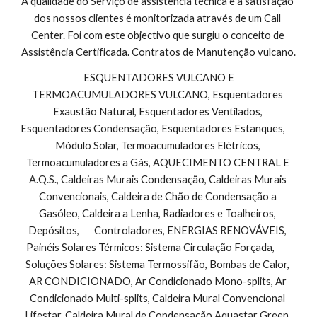
A qualidade do Serviço de assistencia técnica e a satisfação 
dos nossos clientes é monitorizada através de um Call 
Center. Foi com este objectivo que surgiu o conceito de 
Assistência Certificada. Contratos de Manutenção vulcano.
 ESQUENTADORES VULCANO E 
TERMOACUMULADORES VULCANO, Esquentadores 
Exaustão Natural, Esquentadores Ventilados, 
Esquentadores Condensação, Esquentadores Estanques,        
Módulo Solar, Termoacumuladores Elétricos, 
Termoacumuladores a Gás, AQUECIMENTO CENTRAL E 
A.Q.S., Caldeiras Murais Condensação, Caldeiras Murais 
Convencionais, Caldeira de Chão de Condensação a 
Gasóleo, Caldeira a Lenha, Radiadores e Toalheiros, 
Depósitos,       Controladores, ENERGIAS RENOVÁVEIS, 
Painéis Solares Térmicos: Sistema Circulação Forçada,        
Soluções Solares: Sistema Termossifão, Bombas de Calor, 
AR CONDICIONADO, Ar Condicionado Mono-splits, Ar 
Condicionado Multi-splits, Caldeira Mural Convencional 
Lifestar, Caldeira Mural de Condensação Aquastar Green, 