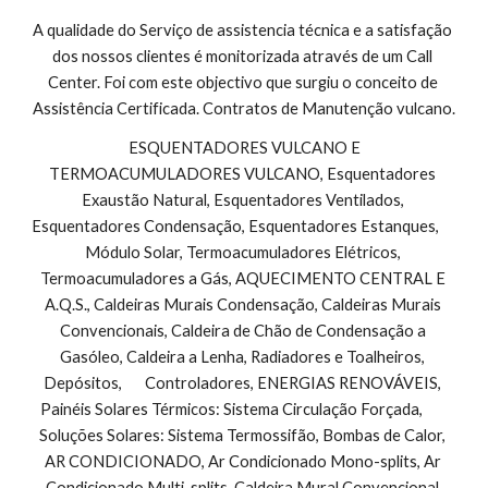
A qualidade do Serviço de assistencia técnica e a satisfação 
dos nossos clientes é monitorizada através de um Call 
Center. Foi com este objectivo que surgiu o conceito de 
Assistência Certificada. Contratos de Manutenção vulcano.
 ESQUENTADORES VULCANO E 
TERMOACUMULADORES VULCANO, Esquentadores 
Exaustão Natural, Esquentadores Ventilados, 
Esquentadores Condensação, Esquentadores Estanques,        
Módulo Solar, Termoacumuladores Elétricos, 
Termoacumuladores a Gás, AQUECIMENTO CENTRAL E 
A.Q.S., Caldeiras Murais Condensação, Caldeiras Murais 
Convencionais, Caldeira de Chão de Condensação a 
Gasóleo, Caldeira a Lenha, Radiadores e Toalheiros, 
Depósitos,       Controladores, ENERGIAS RENOVÁVEIS, 
Painéis Solares Térmicos: Sistema Circulação Forçada,        
Soluções Solares: Sistema Termossifão, Bombas de Calor, 
AR CONDICIONADO, Ar Condicionado Mono-splits, Ar 
Condicionado Multi-splits, Caldeira Mural Convencional 