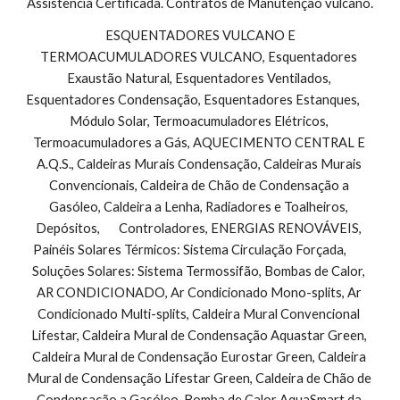
Assistência Certificada. Contratos de Manutenção vulcano.
 ESQUENTADORES VULCANO E 
TERMOACUMULADORES VULCANO, Esquentadores 
Exaustão Natural, Esquentadores Ventilados, 
Esquentadores Condensação, Esquentadores Estanques,        
Módulo Solar, Termoacumuladores Elétricos, 
Termoacumuladores a Gás, AQUECIMENTO CENTRAL E 
A.Q.S., Caldeiras Murais Condensação, Caldeiras Murais 
Convencionais, Caldeira de Chão de Condensação a 
Gasóleo, Caldeira a Lenha, Radiadores e Toalheiros, 
Depósitos,       Controladores, ENERGIAS RENOVÁVEIS, 
Painéis Solares Térmicos: Sistema Circulação Forçada,        
Soluções Solares: Sistema Termossifão, Bombas de Calor, 
AR CONDICIONADO, Ar Condicionado Mono-splits, Ar 
Condicionado Multi-splits, Caldeira Mural Convencional 
Lifestar, Caldeira Mural de Condensação Aquastar Green, 
Caldeira Mural de Condensação Eurostar Green, Caldeira 
Mural de Condensação Lifestar Green, Caldeira de Chão de 
Condensação a Gasóleo, Bomba de Calor AquaSmart da 