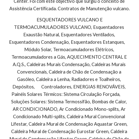
Center. Foi com este objectivo que surgiu o conceito de 
Assistência Certificada. Contratos de Manutenção vulcano.
 ESQUENTADORES VULCANO E 
TERMOACUMULADORES VULCANO, Esquentadores 
Exaustão Natural, Esquentadores Ventilados, 
Esquentadores Condensação, Esquentadores Estanques,        
Módulo Solar, Termoacumuladores Elétricos, 
Termoacumuladores a Gás, AQUECIMENTO CENTRAL E 
A.Q.S., Caldeiras Murais Condensação, Caldeiras Murais 
Convencionais, Caldeira de Chão de Condensação a 
Gasóleo, Caldeira a Lenha, Radiadores e Toalheiros, 
Depósitos,       Controladores, ENERGIAS RENOVÁVEIS, 
Painéis Solares Térmicos: Sistema Circulação Forçada,        
Soluções Solares: Sistema Termossifão, Bombas de Calor, 
AR CONDICIONADO, Ar Condicionado Mono-splits, Ar 
Condicionado Multi-splits, Caldeira Mural Convencional 
Lifestar, Caldeira Mural de Condensação Aquastar Green, 
Caldeira Mural de Condensação Eurostar Green, Caldeira 
Mural de Condensação Lifestar Green, Caldeira de Chão de 