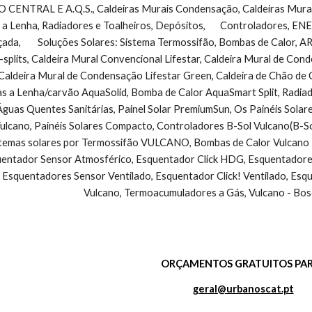
NTRAL E A.Q.S., Caldeiras Murais Condensação, Caldeiras Murais 
 a Lenha, Radiadores e Toalheiros, Depósitos,       Controladores, 
çada,        Soluções Solares: Sistema Termossifão, Bombas de Calo
-splits, Caldeira Mural Convencional Lifestar, Caldeira Mural de Co
Caldeira Mural de Condensação Lifestar Green, Caldeira de Chão de
as a Lenha/carvão AquaSolid, Bomba de Calor AquaSmart Split, Radiad
guas Quentes Sanitárias, Painel Solar PremiumSun, Os Painéis Solar
cano, Painéis Solares Compacto, Controladores B-Sol Vulcano(B-So
stemas solares por Termossifão VULCANO, Bombas de Calor Vulcano - 
ntador Sensor Atmosférico, Esquentador Click HDG, Esquentadores V
 Esquentadores Sensor Ventilado, Esquentador Click! Ventilado, Esq
Vulcano, Termoacumuladores a Gás, Vulcano - Bos
ORÇAMENTOS GRATUITOS PAR
geral@urbanoscat.pt