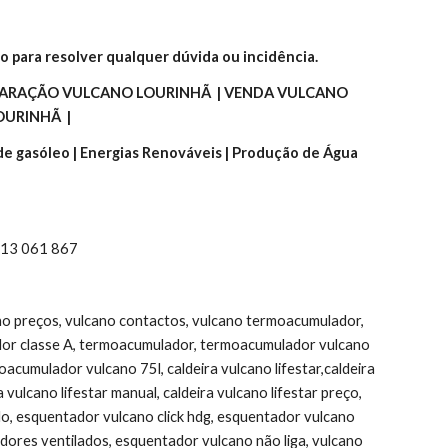
o para resolver qualquer dúvida ou incidência.
ARAÇÃO VULCANO LOURINHÃ  | VENDA VULCANO 
URINHÃ  |
 de gasóleo | Energias Renováveis | Produção de Água 
 913 061 867
ano preços, vulcano contactos, vulcano termoacumulador, 
or classe A, termoacumulador, termoacumulador vulcano 
umulador vulcano 75l, caldeira vulcano lifestar,caldeira 
ulcano lifestar manual, caldeira vulcano lifestar preço, 
do, esquentador vulcano click hdg, esquentador vulcano 
ores ventilados, esquentador vulcano não liga, vulcano 