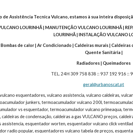
o de Assistência Tecnica Vulcano, estamos à sua inteira disposiçã
 VULCANO LOURINHÃ | MANUTENÇÃO VULCANO LOURINHÃ | REP
LOURINHÃ | INSTALAÇÃO VULCANO LO
| Bombas de calor | Ar Condicionado | Caldeiras murais | Caldeiras
Quente Sanitária |
Radiadores | Queimadores
TEL. 24H 309 758 838 :: 937 192 916 ::
geral@urbanoscat.pt
 vulcano esquentadores, vulcano assistencia, vulcano caldeiras, vulc
moacumulador junkers, termoacumulador vulcano 200l, termoacumulad
umulador vs esquentador, termoacumulador vulcano primeaqua, termoac
, caldeiras de condensação, caldeiras a gas VULCANO preços, caldeira v
s assistencia, esquentador worten, esquentador vulcano click ventila
dor radio popular, esquentadores vulcano tabela de preços, esquentad