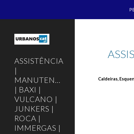
P
Sk
ASSI
ASSISTÊNCIA
|
MANUTENÇÃO
Caldeiras, Esque
| BAXI |
VULCANO |
JUNKERS |
ROCA |
IMMERGAS |