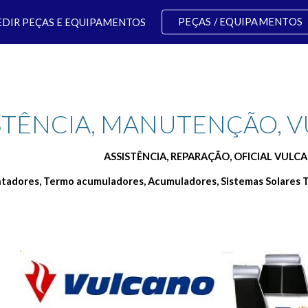
PEÇAS / EQUIPAMENTOS
EDIR PEÇAS E EQUIPAMENTOS
ip to main content
Skip to navigat
STÊNCIA, MANUTENÇÃO, 
ASSISTÊNCIA, REPARAÇÃO, OFICIAL VUL
ntadores, Termo acumuladores, Acumuladores, Sistemas Solares T