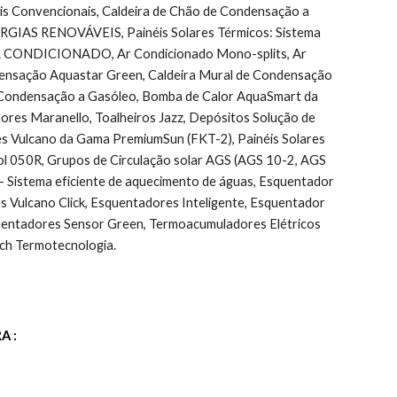
Convencionais, Caldeira de Chão de Condensação a 
ENERGIAS RENOVÁVEIS, Painéis Solares Térmicos: Sistema 
r, AR CONDICIONADO, Ar Condicionado Mono-splits, Ar 
ndensação Aquastar Green, Caldeira Mural de Condensação 
 Condensação a Gasóleo, Bomba de Calor AquaSmart da 
ores Maranello, Toalheiros Jazz, Depósitos Solução de 
es Vulcano da Gama PremiumSun (FKT-2), Painéis Solares 
l 050R, Grupos de Circulação solar AGS (AGS 10-2, AGS 
Sistema eficiente de aquecimento de águas, Esquentador 
ulcano Click, Esquentadores Inteligente, Esquentador 
uentadores Sensor Green, Termoacumuladores Elétricos 
ch Termotecnologia.
A :