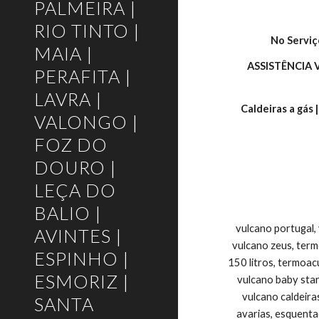
PALMEIRA |
RIO TINTO |
No Serviç
MAIA |
ASSISTÊNCIA
PERAFITA |
LAVRA |
Caldeiras a gás 
VALONGO |
FOZ DO
DOURO |
LEÇA DO
BALIO |
vulcano portugal,
AVINTES |
vulcano zeus, ter
ESPINHO |
150 litros, termoac
ESMORIZ |
vulcano baby star
vulcano caldeira
SANTA
avarias, esquenta