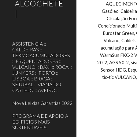
ALCOCHETE
AQUECIMENTO CE
|
Gasóleo, Caldeira
Circulação For
Condicionado Multi
Eurostar Green, 
Vulcano, Caldeir
ASSISTENCIA ::
acumulação para Á
CALDEIRAS ::
TERMOACUMULADORES
WarmSun FKC-2 Vul
:: ESQUENTADORES ::
20-2, AGS 50-2, si
VULCANO :: BAXI :: ROCA ::
Sensor HDG, Esque
JUNKERS :: PORTO ::
tic-tic VULCANO,
LISBOA :: BRAGA ::
SETUBAL :: VIANA DO
CASTELO :: AVEIRO ::
Nova Lei das Garantias 2022
PROGRAMA DE APOIO A
EDIFICIOS MAIS
SUSTENTAVEIS