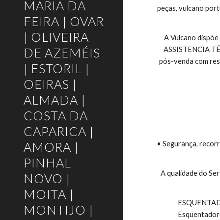
MARIA DA
peças, vulcano port
FEIRA | OVAR
| OLIVEIRA
A Vulcano dispõe
DE AZEMÉIS
ASSISTENCIA TÉCNI
pós-venda com respo
| ESTORIL |
OEIRAS |
ALMADA |
COSTA DA
CAPARICA |
AMORA |
• Segurança, recorr
PINHAL
A qualidade do Ser
NOVO |
MOITA |
 ESQUENTADORES VULCANO E TERMOACUMULADORES VULCANO, Esquentadores Exaustão Natural, Esquentadores Ventilados, 
MONTIJO |
Esquentadore