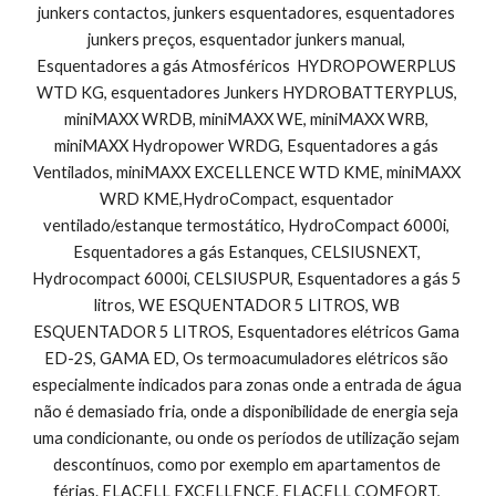
junkers contactos, junkers esquentadores, esquentadores 
junkers preços, esquentador junkers manual, 
Esquentadores a gás Atmosféricos  HYDROPOWERPLUS 
WTD KG, esquentadores Junkers HYDROBATTERYPLUS, 
miniMAXX WRDB, miniMAXX WE, miniMAXX WRB, 
miniMAXX Hydropower WRDG, Esquentadores a gás 
Ventilados, miniMAXX EXCELLENCE WTD KME, miniMAXX 
WRD KME,HydroCompact, esquentador 
ventilado/estanque termostático, HydroCompact 6000i, 
Esquentadores a gás Estanques, CELSIUSNEXT, 
Hydrocompact 6000i, CELSIUSPUR, Esquentadores a gás 5 
litros, WE ESQUENTADOR 5 LITROS, WB 
ESQUENTADOR 5 LITROS, Esquentadores elétricos Gama 
ED-2S, GAMA ED, Os termoacumuladores elétricos são 
especialmente indicados para zonas onde a entrada de água 
não é demasiado fria, onde a disponibilidade de energia seja 
uma condicionante, ou onde os períodos de utilização sejam 
descontínuos, como por exemplo em apartamentos de 
férias. ELACELL EXCELLENCE, ELACELL COMFORT, 