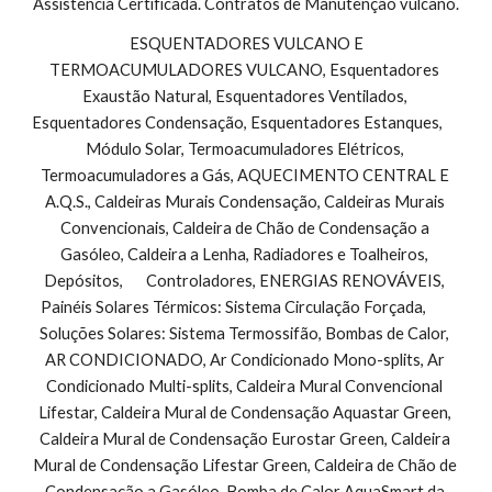
Assistência Certificada. Contratos de Manutenção vulcano.
 ESQUENTADORES VULCANO E 
TERMOACUMULADORES VULCANO, Esquentadores 
Exaustão Natural, Esquentadores Ventilados, 
Esquentadores Condensação, Esquentadores Estanques,        
Módulo Solar, Termoacumuladores Elétricos, 
Termoacumuladores a Gás, AQUECIMENTO CENTRAL E 
A.Q.S., Caldeiras Murais Condensação, Caldeiras Murais 
Convencionais, Caldeira de Chão de Condensação a 
Gasóleo, Caldeira a Lenha, Radiadores e Toalheiros, 
Depósitos,       Controladores, ENERGIAS RENOVÁVEIS, 
Painéis Solares Térmicos: Sistema Circulação Forçada,        
Soluções Solares: Sistema Termossifão, Bombas de Calor, 
AR CONDICIONADO, Ar Condicionado Mono-splits, Ar 
Condicionado Multi-splits, Caldeira Mural Convencional 
Lifestar, Caldeira Mural de Condensação Aquastar Green, 
Caldeira Mural de Condensação Eurostar Green, Caldeira 
Mural de Condensação Lifestar Green, Caldeira de Chão de 
Condensação a Gasóleo, Bomba de Calor AquaSmart da 