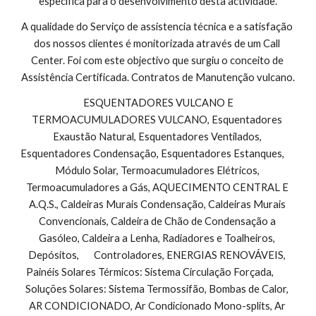
específica para o desenvolvimento desta actividade.
A qualidade do Serviço de assistencia técnica e a satisfação 
dos nossos clientes é monitorizada através de um Call 
Center. Foi com este objectivo que surgiu o conceito de 
Assistência Certificada. Contratos de Manutenção vulcano.
 ESQUENTADORES VULCANO E 
TERMOACUMULADORES VULCANO, Esquentadores 
Exaustão Natural, Esquentadores Ventilados, 
Esquentadores Condensação, Esquentadores Estanques,        
Módulo Solar, Termoacumuladores Elétricos, 
Termoacumuladores a Gás, AQUECIMENTO CENTRAL E 
A.Q.S., Caldeiras Murais Condensação, Caldeiras Murais 
Convencionais, Caldeira de Chão de Condensação a 
Gasóleo, Caldeira a Lenha, Radiadores e Toalheiros, 
Depósitos,       Controladores, ENERGIAS RENOVÁVEIS, 
Painéis Solares Térmicos: Sistema Circulação Forçada,        
Soluções Solares: Sistema Termossifão, Bombas de Calor, 
AR CONDICIONADO, Ar Condicionado Mono-splits, Ar 