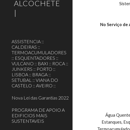
ALCOCHETE
Siste
|
No Serviço de A
ASSISTENCIA ::
CALDEIRAS ::
TERMOACUMULADORES
:: ESQUENTADORES ::
VULCANO :: BAXI :: ROCA ::
JUNKERS :: PORTO ::
LISBOA :: BRAGA ::
SETUBAL :: VIANA DO
CASTELO :: AVEIRO ::
Nova Lei das Garantias 2022
PROGRAMA DE APOIO A
EDIFICIOS MAIS
    Água Quente, Esquentadores JUNKERS a gás Atmosféricos, Esquentadores JUNKERS a gás Ventilados, Esquentadores JUNKERS a gás 
SUSTENTAVEIS
Estanques, Esq
Termoacumuladore