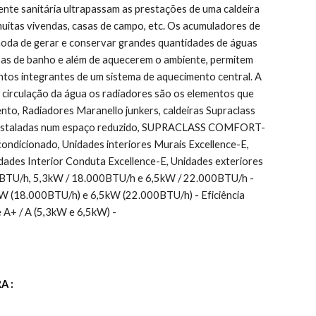
nte sanitária ultrapassam as prestações de uma caldeira 
muitas vivendas, casas de campo, etc. Os acumuladores de 
moda de gerar e conservar grandes quantidades de águas 
sas de banho e além de aquecerem o ambiente, permitem 
tos integrantes de um sistema de aquecimento central. A 
 circulação da água os radiadores são os elementos que 
to, Radiadores Maranello junkers, caldeiras Supraclass 
rem instaladas num espaço reduzido, SUPRACLASS COMFORT-
 condicionado, Unidades interiores Murais Excellence-E, 
ades Interior Conduta Excellence-E, Unidades exteriores 
00BTU/h, 5,3kW / 18.000BTU/h e 6,5kW / 22.000BTU/h - 
W (18.000BTU/h) e 6,5kW (22.000BTU/h) - Eficiência 
e A+ / A (5,3kW e 6,5kW) -
A :