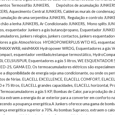
ntos Termossifão JUNKERS,        Depósitos de acumulação JUNKERS,
ERS, Aquecimento Central JUNKERS, Caldeiras murais de condensaçã
cumulação de uma serpentina JUNKERS,  Regulação e controlo JUNKE
e chão a lenha JUNKERS, Ar Condicionado JUNKERS,  Mono splits JUNK
s, esquentador Junkers a gás butano/propano, Esquentador JUNKERS -
muladores, junkers relogios, junkers contactos, junkers esquentador
adores a gás Atmosféricos  HYDROPOWERPLUS WTD KG, esquent
iMAXX WRB, miniMAXX Hydropower WRDG, Esquentadores a gás V
act, esquentador ventilado/estanque termostático, HydroCompact
i, CELSIUSPUR, Esquentadores a gás 5 litros, WE ESQUENTADOR
 ED-2S, GAMA ED, Os termoacumuladores elétricos são especialmente
e a disponibilidade de energia seja uma condicionante, ou onde os pe
os de férias. ELACELL EXCELLENCE, ELACELL COMFORT, ELACELLSLIM
0 e 75 litros, ELACELL grandes capacidades, ELACELL horizontal, Pro
 Termoacumuladores a gás S KP, Bombas de Calor, para produção de águ
tica extraem a energia do ar exterior para a converter em conforto n
ecendo a poupança energética.A Junkers oferece uma gama de bombas 
nça energética superior a 70%. As bombas Supraeco, extraem o calor