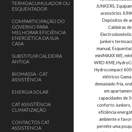
TERMOACUMULADOR OU
JUNKERS, Equipame
ESQUENTADOR
acessórios JUNK
Depósitos de a
COMPARTICIPAÇÃO DO
GOVERNO PARA
Caldeiras d
MELHORAR EFICIÊNCIA
Electrodoméstico
ENERGÉTICA DA SUA
junkers termoacu
CASA
manual, Esquent
SUBSTITUIR CALDEIRA
miniMAXX WE, min
ANTIGA
WRD KME,HydroComp
Hydrocompact 6000
BIOMASSA - CAT
elétricos Gama
ASSISTÊNCIA
demasiado fria, ond
em apartament
ENERGIA SOLAR
capacidades de 5
CAT ASSISTÊNCIA
conforto Junkers,
CLIMATIZAÇÃO
eficiência energá
ambiente e favor
CONTACTOS CAT
permite uma poupa
ASSISTENCIA