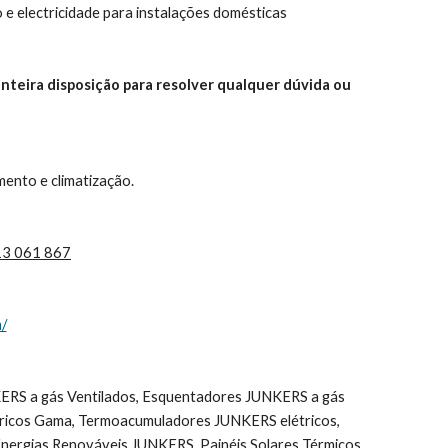
 electricidade para instalações domésticas
nteira disposição para resolver qualquer dúvida ou 
ento e climatização.
913 061 867
m/
ricos Gama, Termoacumuladores JUNKERS elétricos,   
ergias Renováveis JUNKERS, Painéis Solares Térmicos 