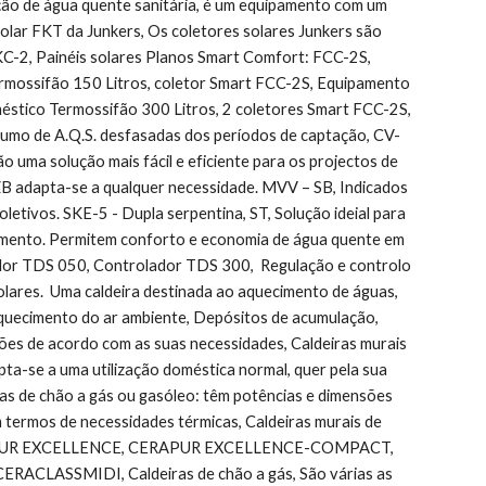
ão de água quente sanitária, é um equipamento com um 
solar FKT da Junkers, Os coletores solares Junkers são 
C-2, Painéis solares Planos Smart Comfort: FCC-2S, 
mossifão 150 Litros, coletor Smart FCC-2S, Equipamento 
stico Termossifão 300 Litros, 2 coletores Smart FCC-2S, 
sumo de A.Q.S. desfasadas dos períodos de captação, CV-
ma solução mais fácil e eficiente para os projectos de 
ZB adapta-se a qualquer necessidade. MVV – SB, Indicados 
letivos. SKE-5 - Dupla serpentina, ST, Solução ideial para 
mento. Permitem conforto e economia de água quente em 
dor TDS 050, Controlador TDS 300,  Regulação e controlo 
lares.  Uma caldeira destinada ao aquecimento de águas, 
uecimento do ar ambiente, Depósitos de acumulação,    
es de acordo com as suas necessidades, Caldeiras murais 
a-se a uma utilização doméstica normal, quer pela sua 
ras de chão a gás ou gasóleo: têm potências e dimensões 
m termos de necessidades térmicas, Caldeiras murais de 
, CERAPUR EXCELLENCE, CERAPUR EXCELLENCE-COMPACT, 
CLASSMIDI, Caldeiras de chão a gás, São várias as 