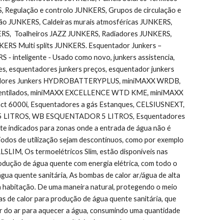
 Regulação e controlo JUNKERS, Grupos de circulação e 
o JUNKERS, Caldeiras murais atmosféricas JUNKERS,  
RS,  Toalheiros JAZZ JUNKERS, Radiadores JUNKERS, 
ERS Multi splits JUNKERS. Esquentador Junkers – 
 inteligente - Usado como novo, junkers assistencia, 
es, esquentadores junkers preços, esquentador junkers 
adores Junkers HYDROBATTERYPLUS, miniMAXX WRDB, 
entilados, miniMAXX EXCELLENCE WTD KME, miniMAXX 
 6000i, Esquentadores a gás Estanques, CELSIUSNEXT, 
 5 LITROS, WB ESQUENTADOR 5 LITROS, Esquentadores 
 indicados para zonas onde a entrada de água não é 
ríodos de utilização sejam descontínuos, como por exemplo 
, Os termoelétricos Slim, estão disponíveis nas 
dução de água quente com energia elétrica, com todo o 
a quente sanitária, As bombas de calor ar/água de alta 
a habitação. De uma maneira natural, protegendo o meio 
de calor para produção de água quente sanitária, que 
 do ar para aquecer a água, consumindo uma quantidade 