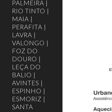
PALMEIRA |
RIO TINTO |
MAIA |
PERAFITA |
LAVRA |
VALONGO |
FOZ DO
DOURO |
LEÇA DO
E
BALIO |
AVINTES |
ESPINHO |
ESMORIZ |
SANTA