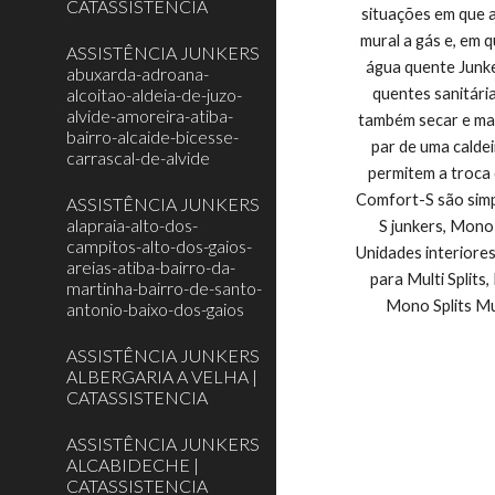
CATASSISTENCIA
situações em que a
mural a gás e, em 
ASSISTÊNCIA JUNKERS
água quente Junke
abuxarda-adroana-
alcoitao-aldeia-de-juzo-
quentes sanitári
alvide-amoreira-atiba-
também secar e man
bairro-alcaide-bicesse-
par de uma calde
carrascal-de-alvide
permitem a troca 
Comfort-S são simp
ASSISTÊNCIA JUNKERS
alapraia-alto-dos-
S junkers, Mono 
campitos-alto-dos-gaios-
Unidades interiore
areias-atiba-bairro-da-
para Multi Split
martinha-bairro-de-santo-
Mono Splits Mu
antonio-baixo-dos-gaios
ASSISTÊNCIA JUNKERS
ALBERGARIA A VELHA |
CATASSISTENCIA
ASSISTÊNCIA JUNKERS
ALCABIDECHE |
CATASSISTENCIA