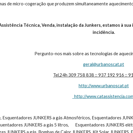
mas de micro-cogeração que produzem simultaneamente aquecimento e
ssistência Técnica, Venda, instalação da Junkers, estamos à sua i
incidência.
Pergunto-nos mais sobre as tecnologias de aquecim
geral@urbanoscat.pt
Tel.24h 309 758 838 :: 937 192 916 :: 
http://www.urbanoscat.pt
  http://www.catassistencia.co
uentadores JUNKERS a gás 5 litros,       Esquentadores JUNKERS elét
s JUNKERS a gás, Bombas de Calor JUNKERS, Kit Solar JUNKERS, En