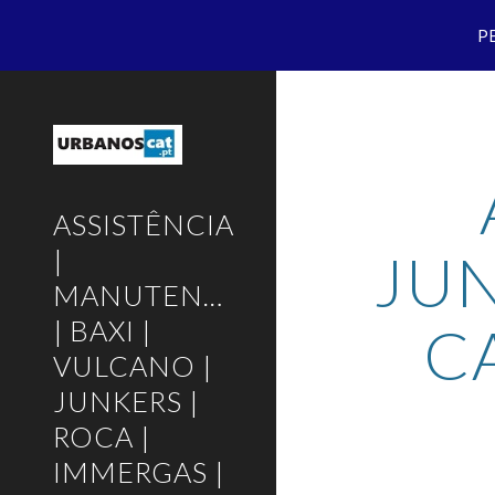
P
Sk
ASSISTÊNCIA
JUN
|
MANUTENÇÃO
| BAXI |
C
VULCANO |
JUNKERS |
ROCA |
IMMERGAS |