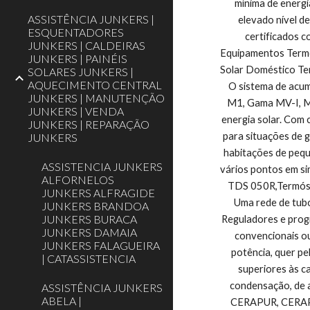
mínima de energi
ASSISTÊNCIA JUNKERS |
elevado nível de
ESQUENTADORES
certificados 
JUNKERS | CALDEIRAS
Equipamentos Termo
JUNKERS | PAINÉIS
Solar Doméstico Te
SOLARES JUNKERS |
AQUECIMENTO CENTRAL
O sistema de acum
JUNKERS | MANUTENÇÃO
M1, Gama MV-I, MV
JUNKERS | VENDA
energia solar. Com 
JUNKERS | REPARAÇÃO
para situações de g
JUNKERS
habitações de pequ
ASSISTENCIA JUNKERS
vários pontos em si
ALFORNELOS
TDS 050R,Termóstat
JUNKERS ALFRAGIDE
Uma rede de tubos
JUNKERS BRANDOA
JUNKERS BURACA
Reguladores e prog
JUNKERS DAMAIA
convencionais ou
JUNKERS FALAGUEIRA
potência, quer pe
| CATASSISTENCIA
superiores às ca
condensação, de
ASSISTÊNCIA JUNKERS
ABELA |
CERAPUR, CERAPU