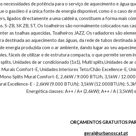
s necessidades de potência para o serviço de aquecimento e água que
que o gasóleo é a única fonte de energia disponível, como é o caso de 
rs, ligados directamente a uma caldeira, constituem a forma mais có
as. S-ZB, SK ZB, ST, Os toalheiros são normalmente colocados nas ca
ter as toalhas aquecidas, Toalheiros JAZZ, Os radiadores são elemen
ira destinada ao aquecimento das águas, da rede de tubos destinada à
de energia produzida com o ar ambiente, dando lugar ao seu aquecimen
les, fáceis de utilizar e de estrutura compacta, o que permite se
splits, Unidades de ar condicionado (1x1), Multi splits,Unidades de ar
s Murais Comfort-E, Unidades interiores Teto/Chão Excellence-E, Unid
s, Mono Splits Mural Comfort-E, 2,6kW / 9.000 BTU/h, 3,5kW / 12.0
ral Excellence-E - 2,6kW (9.000 BTU/h); 3,5kW (12.000BTU/h); 5,3k
Energética classes: A++ / A+ (2,6kW); A++ / A ( 3,5kW) 
ORÇAMENTOS GRATUITOS PAR
geral@urbanoscat.pt