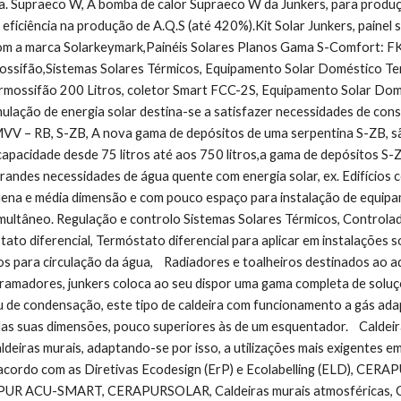
a. Supraeco W, A bomba de calor Supraeco W da Junkers, para produç
 eficiência na produção de A.Q.S (até 420%).Kit Solar Junkers, painel 
com a marca Solarkeymark,Painéis Solares Planos Gama S-Comfort: FK
ssifão,Sistemas Solares Térmicos, Equipamento Solar Doméstico Ter
rmossifão 200 Litros, coletor Smart FCC-2S, Equipamento Solar Domé
ulação de energia solar destina-se a satisfazer necessidades de con
V – RB, S-ZB, A nova gama de depósitos de uma serpentina S-ZB, são u
capacidade desde 75 litros até aos 750 litros,a gama de depósitos S-
randes necessidades de água quente com energia solar, ex. Edifícios co
ena e média dimensão e com pouco espaço para instalação de equipa
multâneo. Regulação e controlo Sistemas Solares Térmicos, Controla
o diferencial, Termóstato diferencial para aplicar em instalações so
 para circulação da água,    Radiadores e toalheiros destinados ao aq
ramadores, junkers coloca ao seu dispor uma gama completa de soluçõ
 de condensação, este tipo de caldeira com funcionamento a gás adapt
las suas dimensões, pouco superiores às de um esquentador.    Caldei
ldeiras murais, adaptando-se por isso, a utilizações mais exigentes e
 acordo com as Diretivas Ecodesign (ErP) e Ecolabelling (ELD)
R ACU-SMART, CERAPURSOLAR, Caldeiras murais atmosféricas, CERA