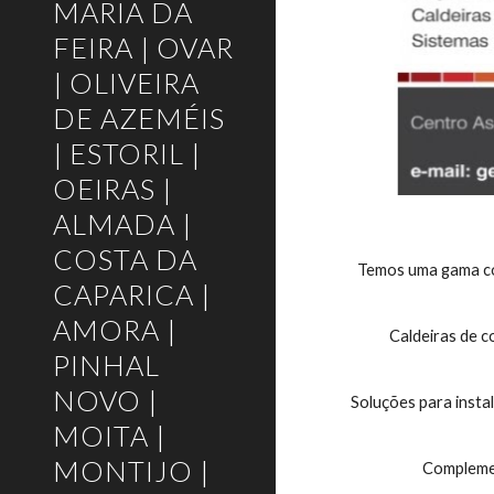
MARIA DA
FEIRA | OVAR
| OLIVEIRA
DE AZEMÉIS
| ESTORIL |
OEIRAS |
ALMADA |
COSTA DA
Temos uma gama com
CAPARICA |
AMORA |
Caldeiras de c
PINHAL
NOVO |
Soluções para insta
MOITA |
MONTIJO |
Complemen