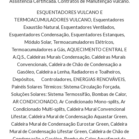
Assistência Certificada. Contratos de Manutenção vulcano.
 ESQUENTADORES VULCANO E 
TERMOACUMULADORES VULCANO, Esquentadores 
Exaustão Natural, Esquentadores Ventilados, 
Esquentadores Condensação, Esquentadores Estanques,        
Módulo Solar, Termoacumuladores Elétricos, 
Termoacumuladores a Gás, AQUECIMENTO CENTRAL E 
A.Q.S., Caldeiras Murais Condensação, Caldeiras Murais 
Convencionais, Caldeira de Chão de Condensação a 
Gasóleo, Caldeira a Lenha, Radiadores e Toalheiros, 
Depósitos,       Controladores, ENERGIAS RENOVÁVEIS, 
Painéis Solares Térmicos: Sistema Circulação Forçada,        
Soluções Solares: Sistema Termossifão, Bombas de Calor, 
AR CONDICIONADO, Ar Condicionado Mono-splits, Ar 
Condicionado Multi-splits, Caldeira Mural Convencional 
Lifestar, Caldeira Mural de Condensação Aquastar Green, 
Caldeira Mural de Condensação Eurostar Green, Caldeira 
Mural de Condensação Lifestar Green, Caldeira de Chão de 
Condensação a Gasóleo, Bomba de Calor AquaSmart da 