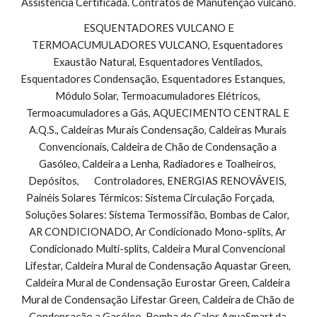
Assistência Certificada. Contratos de Manutenção vulcano.
 ESQUENTADORES VULCANO E 
TERMOACUMULADORES VULCANO, Esquentadores 
Exaustão Natural, Esquentadores Ventilados, 
Esquentadores Condensação, Esquentadores Estanques,        
Módulo Solar, Termoacumuladores Elétricos, 
Termoacumuladores a Gás, AQUECIMENTO CENTRAL E 
A.Q.S., Caldeiras Murais Condensação, Caldeiras Murais 
Convencionais, Caldeira de Chão de Condensação a 
Gasóleo, Caldeira a Lenha, Radiadores e Toalheiros, 
Depósitos,       Controladores, ENERGIAS RENOVÁVEIS, 
Painéis Solares Térmicos: Sistema Circulação Forçada,        
Soluções Solares: Sistema Termossifão, Bombas de Calor, 
AR CONDICIONADO, Ar Condicionado Mono-splits, Ar 
Condicionado Multi-splits, Caldeira Mural Convencional 
Lifestar, Caldeira Mural de Condensação Aquastar Green, 
Caldeira Mural de Condensação Eurostar Green, Caldeira 
Mural de Condensação Lifestar Green, Caldeira de Chão de 
Condensação a Gasóleo, Bomba de Calor AquaSmart da 