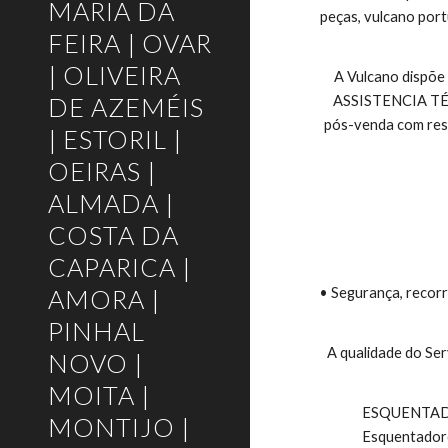
MARIA DA
peças, vulcano port
FEIRA | OVAR
| OLIVEIRA
A Vulcano dispõe
DE AZEMÉIS
ASSISTENCIA TÉCNI
pós-venda com respo
| ESTORIL |
OEIRAS |
ALMADA |
COSTA DA
CAPARICA |
AMORA |
• Segurança, recorr
PINHAL
A qualidade do Ser
NOVO |
MOITA |
 ESQUENTADORES VULCANO E TERMOACUMULADORES VULCANO, Esquentadores Exaustão Natural, Esquentadores Ventilados, 
MONTIJO |
Esquentadore