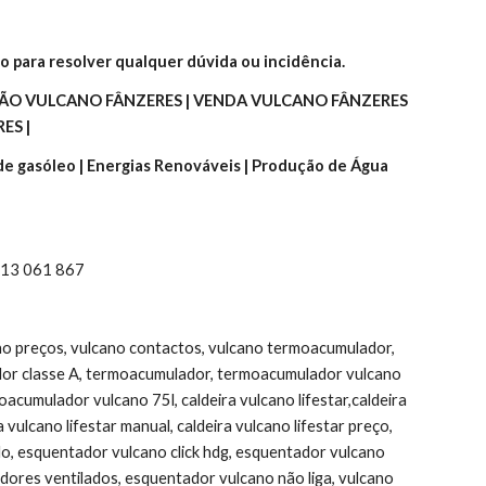
o para resolver qualquer dúvida ou incidência.
ÃO VULCANO FÂNZERES | VENDA VULCANO FÂNZERES 
ES |
 de gasóleo | Energias Renováveis | Produção de Água 
 913 061 867
ano preços, vulcano contactos, vulcano termoacumulador, 
or classe A, termoacumulador, termoacumulador vulcano 
umulador vulcano 75l, caldeira vulcano lifestar,caldeira 
ulcano lifestar manual, caldeira vulcano lifestar preço, 
do, esquentador vulcano click hdg, esquentador vulcano 
ores ventilados, esquentador vulcano não liga, vulcano 