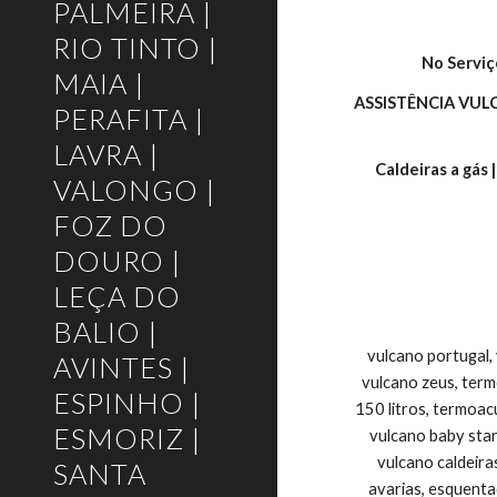
PALMEIRA |
RIO TINTO |
No Serviç
MAIA |
ASSISTÊNCIA VUL
PERAFITA |
LAVRA |
Caldeiras a gás 
VALONGO |
FOZ DO
DOURO |
LEÇA DO
BALIO |
vulcano portugal,
AVINTES |
vulcano zeus, ter
ESPINHO |
150 litros, termoac
ESMORIZ |
vulcano baby star
vulcano caldeira
SANTA
avarias, esquenta