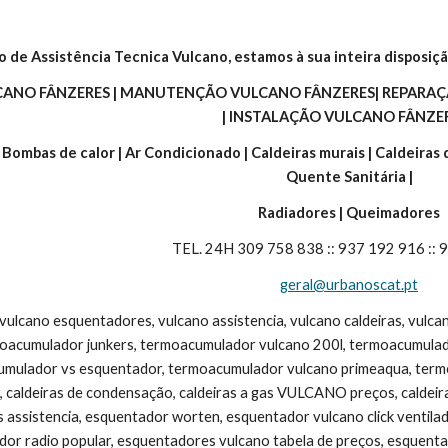
o de Assistência Tecnica Vulcano, estamos à sua inteira disposiçã
CANO FÂNZERES | MANUTENÇÃO VULCANO FÂNZERES| REPARAÇ
| INSTALAÇÃO VULCANO FÂNZER
| Bombas de calor | Ar Condicionado | Caldeiras murais | Caldeiras
Quente Sanitária |
Radiadores | Queimadores
TEL. 24H 309 758 838 :: 937 192 916 ::
geral@urbanoscat.pt
 vulcano esquentadores, vulcano assistencia, vulcano caldeiras, vulc
moacumulador junkers, termoacumulador vulcano 200l, termoacumulad
umulador vs esquentador, termoacumulador vulcano primeaqua, termoac
, caldeiras de condensação, caldeiras a gas VULCANO preços, caldeira v
s assistencia, esquentador worten, esquentador vulcano click ventila
dor radio popular, esquentadores vulcano tabela de preços, esquentad