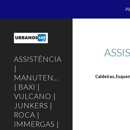
P
Sk
ASSI
ASSISTÊNCIA
|
MANUTENÇÃO
Caldeiras, Esque
| BAXI |
VULCANO |
JUNKERS |
ROCA |
IMMERGAS |