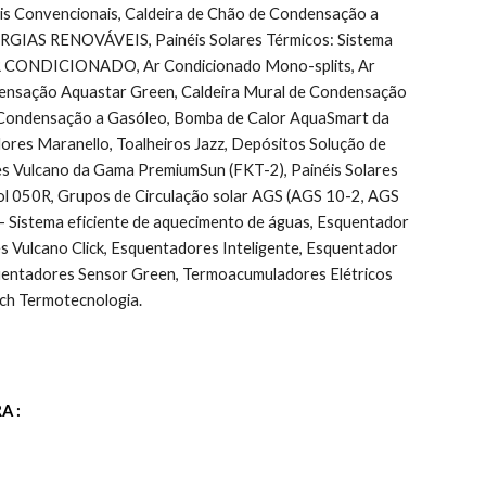
Convencionais, Caldeira de Chão de Condensação a 
ENERGIAS RENOVÁVEIS, Painéis Solares Térmicos: Sistema 
r, AR CONDICIONADO, Ar Condicionado Mono-splits, Ar 
ndensação Aquastar Green, Caldeira Mural de Condensação 
 Condensação a Gasóleo, Bomba de Calor AquaSmart da 
ores Maranello, Toalheiros Jazz, Depósitos Solução de 
es Vulcano da Gama PremiumSun (FKT-2), Painéis Solares 
l 050R, Grupos de Circulação solar AGS (AGS 10-2, AGS 
Sistema eficiente de aquecimento de águas, Esquentador 
ulcano Click, Esquentadores Inteligente, Esquentador 
uentadores Sensor Green, Termoacumuladores Elétricos 
ch Termotecnologia.
A :