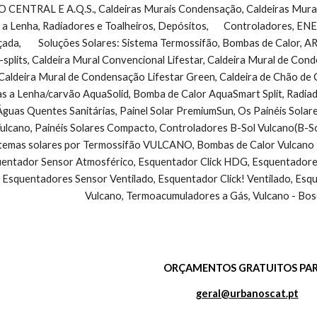
NTRAL E A.Q.S., Caldeiras Murais Condensação, Caldeiras Murais 
 a Lenha, Radiadores e Toalheiros, Depósitos,       Controladores, 
çada,        Soluções Solares: Sistema Termossifão, Bombas de Calo
-splits, Caldeira Mural Convencional Lifestar, Caldeira Mural de Co
Caldeira Mural de Condensação Lifestar Green, Caldeira de Chão de
as a Lenha/carvão AquaSolid, Bomba de Calor AquaSmart Split, Radiad
guas Quentes Sanitárias, Painel Solar PremiumSun, Os Painéis Solar
cano, Painéis Solares Compacto, Controladores B-Sol Vulcano(B-So
stemas solares por Termossifão VULCANO, Bombas de Calor Vulcano - 
ntador Sensor Atmosférico, Esquentador Click HDG, Esquentadores V
 Esquentadores Sensor Ventilado, Esquentador Click! Ventilado, Esq
Vulcano, Termoacumuladores a Gás, Vulcano - Bos
ORÇAMENTOS GRATUITOS PAR
geral@urbanoscat.pt