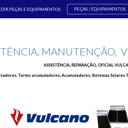
PEÇAS / EQUIPAMENTOS
EDIR PEÇAS E EQUIPAMENTOS
ip to main content
Skip to navigat
STÊNCIA, MANUTENÇÃO,  
ASSISTÊNCIA, REPARAÇÃO, OFICIAL VULC
ntadores, Termo acumuladores, Acumuladores, Sistemas Solares T