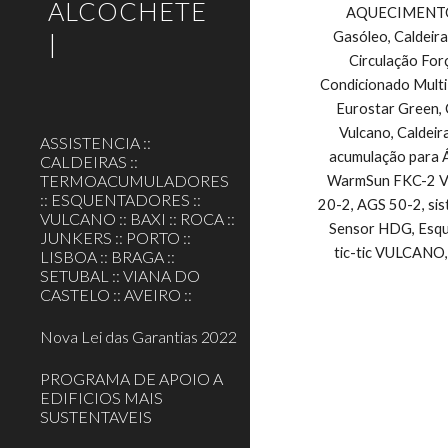
ALCOCHETE
AQUECIMENTO CE
|
Gasóleo, Caldeira
Circulação For
Condicionado Multi
Eurostar Green, 
Vulcano, Caldeir
ASSISTENCIA ::
acumulação para Á
CALDEIRAS ::
TERMOACUMULADORES
WarmSun FKC-2 Vul
:: ESQUENTADORES ::
20-2, AGS 50-2, si
VULCANO :: BAXI :: ROCA ::
Sensor HDG, Esque
JUNKERS :: PORTO ::
tic-tic VULCANO,
LISBOA :: BRAGA ::
SETUBAL :: VIANA DO
CASTELO :: AVEIRO ::
Nova Lei das Garantias 2022
PROGRAMA DE APOIO A
EDIFICIOS MAIS
SUSTENTAVEIS