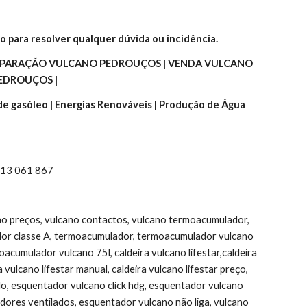
o para resolver qualquer dúvida ou incidência.
EPARAÇÃO VULCANO PEDROUÇOS | VENDA VULCANO 
EDROUÇOS |
 de gasóleo | Energias Renováveis | Produção de Água 
 913 061 867
ano preços, vulcano contactos, vulcano termoacumulador, 
or classe A, termoacumulador, termoacumulador vulcano 
umulador vulcano 75l, caldeira vulcano lifestar,caldeira 
ulcano lifestar manual, caldeira vulcano lifestar preço, 
do, esquentador vulcano click hdg, esquentador vulcano 
ores ventilados, esquentador vulcano não liga, vulcano 