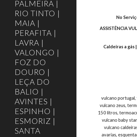
PALMEIRA |
RIO TINTO |
No Serviç
MAIA |
ASSISTÊNCIA V
PERAFITA |
LAVRA |
Caldeiras a gás 
VALONGO |
FOZ DO
DOURO |
LEÇA DO
BALIO |
vulcano portugal,
AVINTES |
vulcano zeus, ter
ESPINHO |
150 litros, termoac
ESMORIZ |
vulcano baby star
vulcano caldeira
SANTA
avarias, esquenta