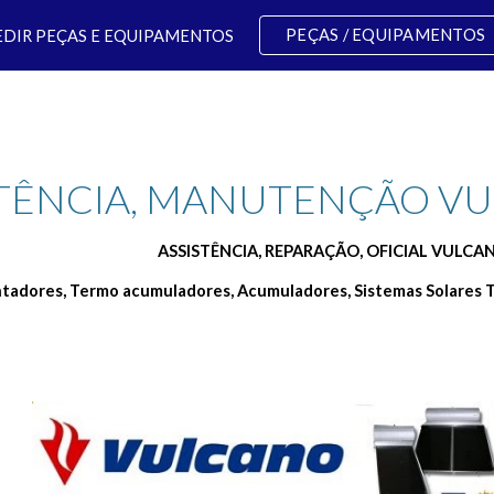
PEÇAS / EQUIPAMENTOS
EDIR PEÇAS E EQUIPAMENTOS
ip to main content
Skip to navigat
STÊNCIA, MANUTENÇÃO V
ASSISTÊNCIA, REPARAÇÃO, OFICIAL VULC
ntadores, Termo acumuladores, Acumuladores, Sistemas Solares T