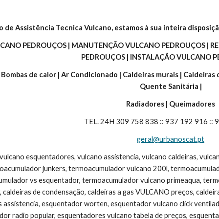
o de Assistência Tecnica Vulcano, estamos à sua inteira disposiçã
ULCANO PEDROUÇOS | MANUTENÇÃO VULCANO PEDROUÇOS | R
PEDROUÇOS | INSTALAÇÃO VULCANO P
| Bombas de calor | Ar Condicionado | Caldeiras murais | Caldeiras
Quente Sanitária |
Radiadores | Queimadores
TEL. 24H 309 758 838 :: 937 192 916 ::
geral@urbanoscat.pt
 vulcano esquentadores, vulcano assistencia, vulcano caldeiras, vulc
moacumulador junkers, termoacumulador vulcano 200l, termoacumulad
umulador vs esquentador, termoacumulador vulcano primeaqua, termoac
, caldeiras de condensação, caldeiras a gas VULCANO preços, caldeira v
s assistencia, esquentador worten, esquentador vulcano click ventila
dor radio popular, esquentadores vulcano tabela de preços, esquentad