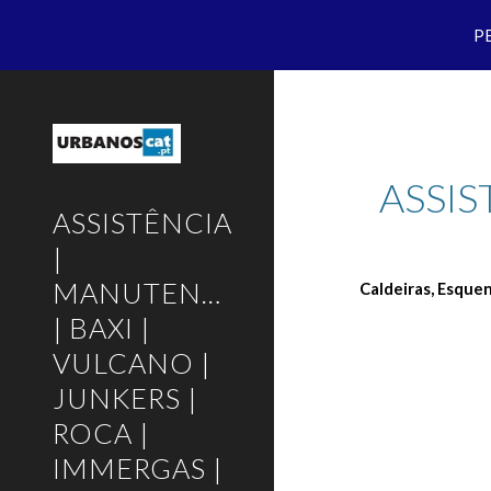
P
Sk
ASSI
ASSISTÊNCIA
|
MANUTENÇÃO
Caldeiras, Esque
| BAXI |
VULCANO |
JUNKERS |
ROCA |
IMMERGAS |