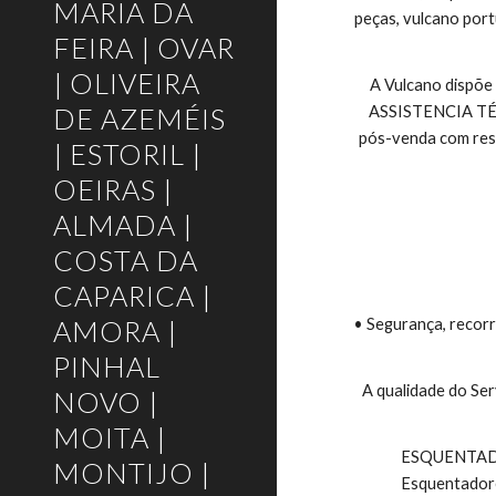
MARIA DA
peças, vulcano port
FEIRA | OVAR
| OLIVEIRA
A Vulcano dispõe
DE AZEMÉIS
ASSISTENCIA TÉCNI
pós-venda com respo
| ESTORIL |
OEIRAS |
ALMADA |
COSTA DA
CAPARICA |
AMORA |
• Segurança, recorr
PINHAL
A qualidade do Ser
NOVO |
MOITA |
 ESQUENTADORES VULCANO E TERMOACUMULADORES VULCANO, Esquentadores Exaustão Natural, Esquentadores Ventilados, 
MONTIJO |
Esquentadore