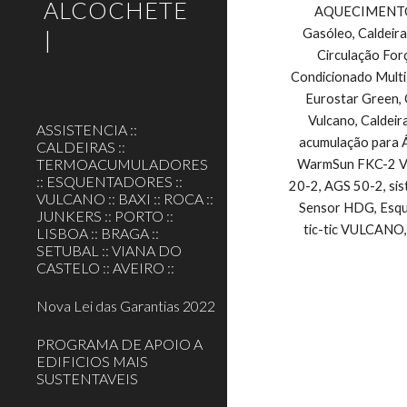
ALCOCHETE
AQUECIMENTO CE
|
Gasóleo, Caldeira
Circulação For
Condicionado Multi
Eurostar Green, 
Vulcano, Caldeir
ASSISTENCIA ::
acumulação para Á
CALDEIRAS ::
TERMOACUMULADORES
WarmSun FKC-2 Vul
:: ESQUENTADORES ::
20-2, AGS 50-2, si
VULCANO :: BAXI :: ROCA ::
Sensor HDG, Esque
JUNKERS :: PORTO ::
tic-tic VULCANO,
LISBOA :: BRAGA ::
SETUBAL :: VIANA DO
CASTELO :: AVEIRO ::
Nova Lei das Garantias 2022
PROGRAMA DE APOIO A
EDIFICIOS MAIS
SUSTENTAVEIS