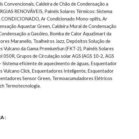
Convencionais, Caldeira de Chão de Condensação a 
ENERGIAS RENOVÁVEIS, Painéis Solares Térmicos: Sistema 
r, AR CONDICIONADO, Ar Condicionado Mono-splits, Ar 
ndensação Aquastar Green, Caldeira Mural de Condensação 
 Condensação a Gasóleo, Bomba de Calor AquaSmart da 
ores Maranello, Toalheiros Jazz, Depósitos Solução de 
es Vulcano da Gama PremiumSun (FKT-2), Painéis Solares 
l 050R, Grupos de Circulação solar AGS (AGS 10-2, AGS 
Sistema eficiente de aquecimento de águas, Esquentador 
ulcano Click, Esquentadores Inteligente, Esquentador 
uentadores Sensor Green, Termoacumuladores Elétricos 
ch Termotecnologia.
A :