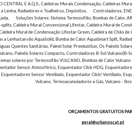
NTRAL E A.Q.S., Caldeiras Murais Condensação, Caldeiras Murais 
 a Lenha, Radiadores e Toalheiros, Depósitos,       Controladores, 
çada,        Soluções Solares: Sistema Termossifão, Bombas de Calo
-splits, Caldeira Mural Convencional Lifestar, Caldeira Mural de Co
Caldeira Mural de Condensação Lifestar Green, Caldeira de Chão de
as a Lenha/carvão AquaSolid, Bomba de Calor AquaSmart Split, Radiad
guas Quentes Sanitárias, Painel Solar PremiumSun, Os Painéis Solar
cano, Painéis Solares Compacto, Controladores B-Sol Vulcano(B-So
stemas solares por Termossifão VULCANO, Bombas de Calor Vulcano - 
ntador Sensor Atmosférico, Esquentador Click HDG, Esquentadores V
 Esquentadores Sensor Ventilado, Esquentador Click! Ventilado, Esq
Vulcano, Termoacumuladores a Gás, Vulcano - Bos
ORÇAMENTOS GRATUITOS PAR
geral@urbanoscat.pt