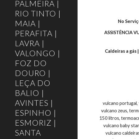
PALMEIRA |
RIO TINTO |
MAIA |
No Serviç
PERAFITA |
ASSISTÊNCIA V
LAVRA |
VALONGO |
Caldeiras a gás 
FOZ DO
DOURO |
LEÇA DO
BALIO |
AVINTES |
vulcano portugal,
ESPINHO |
vulcano zeus, ter
150 litros, termoac
ESMORIZ |
vulcano baby star
SANTA
vulcano caldeira