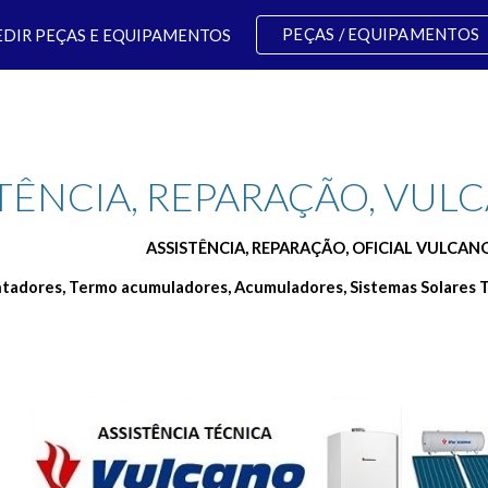
PEÇAS / EQUIPAMENTOS
EDIR PEÇAS E EQUIPAMENTOS
ip to main content
Skip to navigat
TÊNCIA, REPARAÇÃO, VUL
ASSISTÊNCIA, REPARAÇÃO, OFICIAL VULCA
ntadores, Termo acumuladores, Acumuladores, Sistemas Solares T