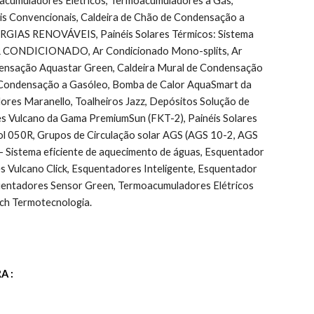
acumuladores Elétricos, Termoacumuladores a Gás, 
Convencionais, Caldeira de Chão de Condensação a 
ENERGIAS RENOVÁVEIS, Painéis Solares Térmicos: Sistema 
r, AR CONDICIONADO, Ar Condicionado Mono-splits, Ar 
ndensação Aquastar Green, Caldeira Mural de Condensação 
 Condensação a Gasóleo, Bomba de Calor AquaSmart da 
ores Maranello, Toalheiros Jazz, Depósitos Solução de 
es Vulcano da Gama PremiumSun (FKT-2), Painéis Solares 
l 050R, Grupos de Circulação solar AGS (AGS 10-2, AGS 
Sistema eficiente de aquecimento de águas, Esquentador 
ulcano Click, Esquentadores Inteligente, Esquentador 
uentadores Sensor Green, Termoacumuladores Elétricos 
ch Termotecnologia.
A :