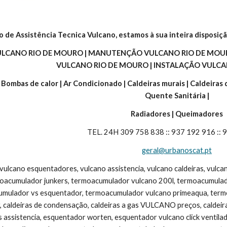
o de Assistência Tecnica Vulcano, estamos à sua inteira disposiçã
ULCANO RIO DE MOURO | MANUTENÇÃO VULCANO RIO DE MOUR
VULCANO RIO DE MOURO | INSTALAÇÃO VULCA
| Bombas de calor | Ar Condicionado | Caldeiras murais | Caldeiras
Quente Sanitária |
Radiadores | Queimadores
TEL. 24H 309 758 838 :: 937 192 916 ::
geral@urbanoscat.pt
 vulcano esquentadores, vulcano assistencia, vulcano caldeiras, vulc
moacumulador junkers, termoacumulador vulcano 200l, termoacumulad
umulador vs esquentador, termoacumulador vulcano primeaqua, termoac
, caldeiras de condensação, caldeiras a gas VULCANO preços, caldeira v
s assistencia, esquentador worten, esquentador vulcano click ventila