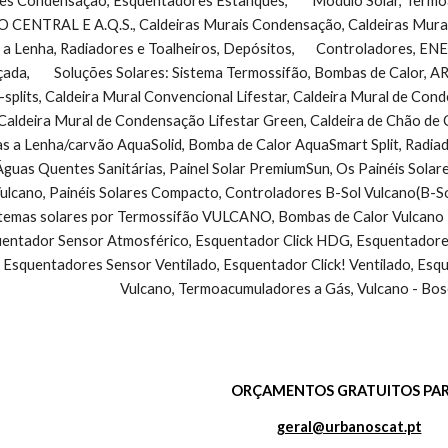
s Condensação, Esquentadores Estanques,        Módulo Solar, Termo
NTRAL E A.Q.S., Caldeiras Murais Condensação, Caldeiras Murais 
 a Lenha, Radiadores e Toalheiros, Depósitos,       Controladores, 
çada,        Soluções Solares: Sistema Termossifão, Bombas de Calo
-splits, Caldeira Mural Convencional Lifestar, Caldeira Mural de Co
Caldeira Mural de Condensação Lifestar Green, Caldeira de Chão de
as a Lenha/carvão AquaSolid, Bomba de Calor AquaSmart Split, Radiad
guas Quentes Sanitárias, Painel Solar PremiumSun, Os Painéis Solar
cano, Painéis Solares Compacto, Controladores B-Sol Vulcano(B-So
stemas solares por Termossifão VULCANO, Bombas de Calor Vulcano - 
ntador Sensor Atmosférico, Esquentador Click HDG, Esquentadores V
 Esquentadores Sensor Ventilado, Esquentador Click! Ventilado, Esq
Vulcano, Termoacumuladores a Gás, Vulcano - Bos
ORÇAMENTOS GRATUITOS PAR
geral@urbanoscat.pt