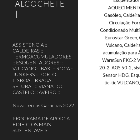
Esquentadore
ALCOCHETE
AQUECIMENTO CE
|
Gasóleo, Caldeira
Circulação For
Condicionado Multi
Eurostar Green, 
ASSISTENCIA ::
Vulcano, Caldeir
CALDEIRAS ::
acumulação para Á
TERMOACUMULADORES
WarmSun FKC-2 Vul
:: ESQUENTADORES ::
20-2, AGS 50-2, si
VULCANO :: BAXI :: ROCA ::
JUNKERS :: PORTO ::
Sensor HDG, Esque
LISBOA :: BRAGA ::
tic-tic VULCANO,
SETUBAL :: VIANA DO
CASTELO :: AVEIRO ::
Nova Lei das Garantias 2022
PROGRAMA DE APOIO A
EDIFICIOS MAIS
SUSTENTAVEIS