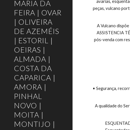
MARIA DA
avarias, esquenta
peças, vulcano port
FEIRA | OVAR
| OLIVEIRA
A Vulcano dispõe
DE AZEMÉIS
ASSISTENCIA TÉCNI
| ESTORIL |
pós-venda com respo
OEIRAS |
ALMADA |
COSTA DA
CAPARICA |
AMORA |
• Segurança, recorr
PINHAL
NOVO |
A qualidade do Ser
MOITA |
MONTIJO |
 ESQUENTADORES VULCANO E TERMOACUMULADORES VULCANO, Esquentadores Exaustão Natural, Esquentadores Ventilados, 