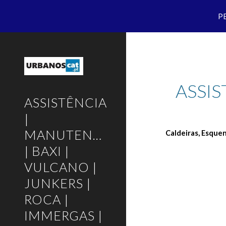
P
Sk
ASSIS
ASSISTÊNCIA
|
MANUTENÇÃO
Caldeiras, Esque
| BAXI |
VULCANO |
JUNKERS |
ROCA |
IMMERGAS |