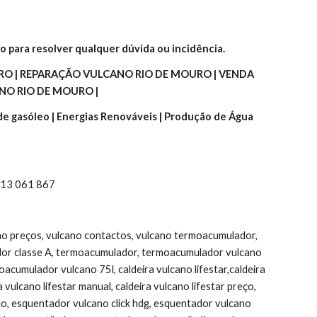
o para resolver qualquer dúvida ou incidência.
O | REPARAÇÃO VULCANO RIO DE MOURO | VENDA 
NO RIO DE MOURO |
 de gasóleo | Energias Renováveis | Produção de Água 
 913 061 867
ano preços, vulcano contactos, vulcano termoacumulador, 
or classe A, termoacumulador, termoacumulador vulcano 
umulador vulcano 75l, caldeira vulcano lifestar,caldeira 
ulcano lifestar manual, caldeira vulcano lifestar preço, 
do, esquentador vulcano click hdg, esquentador vulcano 