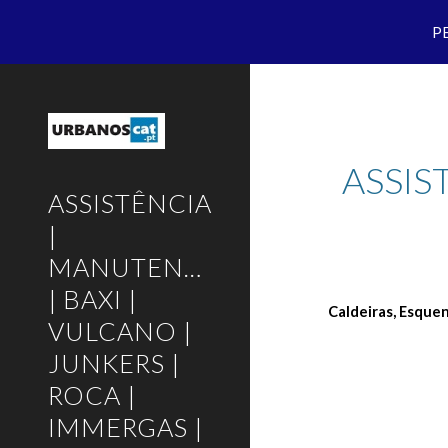
P
Sk
ASSIS
ASSISTÊNCIA
|
MANUTENÇÃO
| BAXI |
Caldeiras, Esque
VULCANO |
JUNKERS |
ROCA |
IMMERGAS |