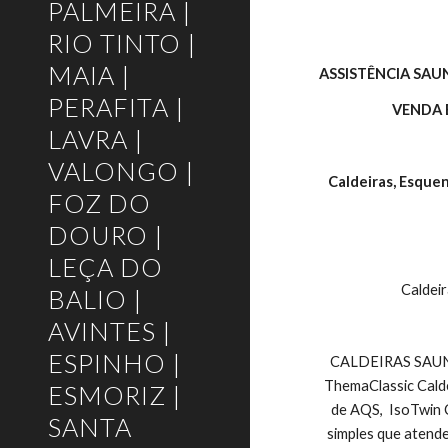
PALMEIRA |
RIO TINTO |
MAIA |
ASSISTÊNCIA SAU
PERAFITA |
 VENDA
LAVRA |
VALONGO |
Caldeiras, Esque
FOZ DO
DOURO |
LEÇA DO
       
BALIO |
AVINTES |
ESPINHO |
CALDEIRAS SAUNIER
ThemaClassic Calde
ESMORIZ |
de AQS,  IsoTwin 
SANTA
simples que atend