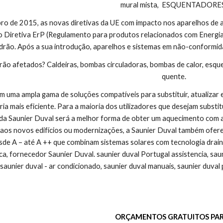
mural mista,  ESQUENTADORE
ro de 2015, as novas diretivas da UE com impacto nos aparelhos de aq
Diretiva ErP (Regulamento para produtos relacionados com Energia), e
drão. Após a sua introdução, aparelhos e sistemas em não-conformid
ão afetados? Caldeiras, bombas circuladoras, bombas de calor, esq
quente.
m uma ampla gama de soluções compatíveis para substituir, atualizar 
ia mais eficiente. Para a maioria dos utilizadores que desejam substit
a Saunier Duval será a melhor forma de obter um aquecimento com a ma
aos novos edifícios ou modernizações, a Saunier Duval também ofer
de A – até A ++ que combinam sistemas solares com tecnologia drainb
ca, fornecedor Saunier Duval. saunier duval Portugal assistencia, sauni
 saunier duval - ar condicionado, saunier duval manuais, saunier duval
ORÇAMENTOS GRATUITOS PAR