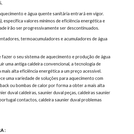
S,
uecimento e água quente sanitária entrará em vigor. 
specifica valores mínimos de eficiência energética e 
ade irão ser progressivamente ser descontinuados.
uentadores, termoacumuladores e acumuladores de água 
e fazer o seu sistema de aquecimento e produção de água 
uir uma antiga caldeira convencional, a tecnologia de 
is alta eficiência energética a um preço acessível. 
ece uma variedade de soluções para aquecimento com 
ack ou bombas de calor por forma a obter a mais alta 
er duval caldeiras, saunier duval peças, caldeiras saunier 
 portugal contactos, caldeira saunier duval problemas
A :