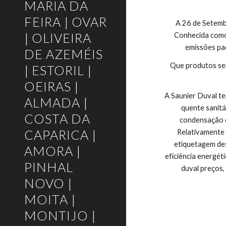
MARIA DA
FEIRA | OVAR
A 26 de Setemb
| OLIVEIRA
Conhecida como 
emissões pa
DE AZEMÉIS
Que produtos ser
| ESTORIL |
OEIRAS |
A Saunier Duval te
ALMADA |
quente sanitár
COSTA DA
condensação d
CAPARICA |
Relativamente 
etiquetagem des
AMORA |
eficiência energéti
PINHAL
duval preços,
NOVO |
MOITA |
MONTIJO |