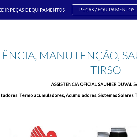
PEÇAS / EQUIPAMENTOS
EDIR PEÇAS E EQUIPAMENTOS
ip to main content
Skip to navigat
TÊNCIA, MANUTENÇÃO, SA
TIRSO 
ASSISTÊNCIA OFICIAL SAUNIER DUVAL 
ntadores, Termo acumuladores, Acumuladores, Sistemas Solares T