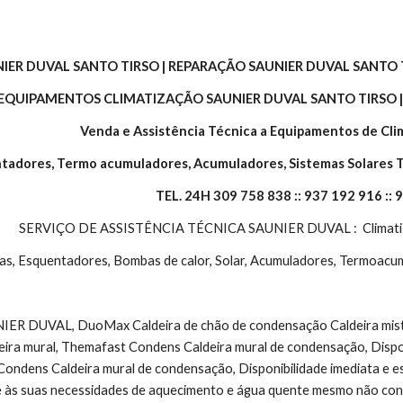
NIER DUVAL SANTO TIRSO | REPARAÇÃO SAUNIER DUVAL SANTO 
 EQUIPAMENTOS CLIMATIZAÇÃO SAUNIER DUVAL SANTO TIRSO |
 Venda e Assistência Técnica a Equipamentos de Cli
ntadores, Termo acumuladores, Acumuladores, Sistemas Solares T
TEL. 24H 309 758 838 :: 937 192 916 :: 
SERVIÇO DE ASSISTÊNCIA TÉCNICA SAUNIER DUVAL :  Climatiza
 Caldeiras, Esquentadores, Bombas de calor, Solar, Acumuladores, Termoa
 DUVAL, DuoMax Caldeira de chão de condensação Caldeira mista, di
ira mural, Themafast Condens Caldeira mural de condensação, Disponi
Condens Caldeira mural de condensação, Disponibilidade imediata e es
e às suas necessidades de aquecimento e água quente mesmo não con