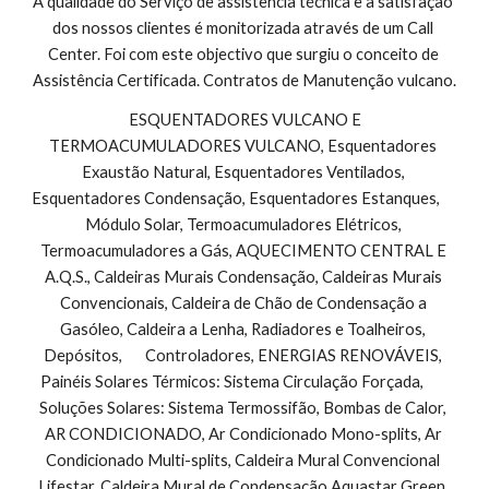
A qualidade do Serviço de assistencia técnica e a satisfação 
dos nossos clientes é monitorizada através de um Call 
Center. Foi com este objectivo que surgiu o conceito de 
Assistência Certificada. Contratos de Manutenção vulcano.
 ESQUENTADORES VULCANO E 
TERMOACUMULADORES VULCANO, Esquentadores 
Exaustão Natural, Esquentadores Ventilados, 
Esquentadores Condensação, Esquentadores Estanques,        
Módulo Solar, Termoacumuladores Elétricos, 
Termoacumuladores a Gás, AQUECIMENTO CENTRAL E 
A.Q.S., Caldeiras Murais Condensação, Caldeiras Murais 
Convencionais, Caldeira de Chão de Condensação a 
Gasóleo, Caldeira a Lenha, Radiadores e Toalheiros, 
Depósitos,       Controladores, ENERGIAS RENOVÁVEIS, 
Painéis Solares Térmicos: Sistema Circulação Forçada,        
Soluções Solares: Sistema Termossifão, Bombas de Calor, 
AR CONDICIONADO, Ar Condicionado Mono-splits, Ar 
Condicionado Multi-splits, Caldeira Mural Convencional 
Lifestar, Caldeira Mural de Condensação Aquastar Green, 