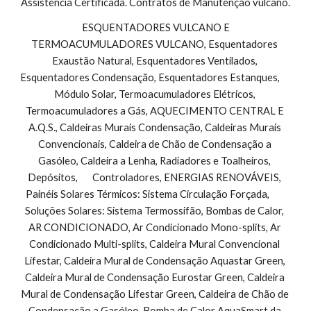
Assistência Certificada. Contratos de Manutenção vulcano.
 ESQUENTADORES VULCANO E 
TERMOACUMULADORES VULCANO, Esquentadores 
Exaustão Natural, Esquentadores Ventilados, 
Esquentadores Condensação, Esquentadores Estanques,        
Módulo Solar, Termoacumuladores Elétricos, 
Termoacumuladores a Gás, AQUECIMENTO CENTRAL E 
A.Q.S., Caldeiras Murais Condensação, Caldeiras Murais 
Convencionais, Caldeira de Chão de Condensação a 
Gasóleo, Caldeira a Lenha, Radiadores e Toalheiros, 
Depósitos,       Controladores, ENERGIAS RENOVÁVEIS, 
Painéis Solares Térmicos: Sistema Circulação Forçada,        
Soluções Solares: Sistema Termossifão, Bombas de Calor, 
AR CONDICIONADO, Ar Condicionado Mono-splits, Ar 
Condicionado Multi-splits, Caldeira Mural Convencional 
Lifestar, Caldeira Mural de Condensação Aquastar Green, 
Caldeira Mural de Condensação Eurostar Green, Caldeira 
Mural de Condensação Lifestar Green, Caldeira de Chão de 
Condensação a Gasóleo, Bomba de Calor AquaSmart da 