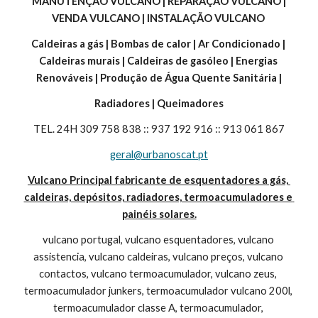
 MANUTENÇÃO VULCANO | REPARAÇÃO VULCANO | 
VENDA VULCANO | INSTALAÇÃO VULCANO 
Caldeiras a gás | Bombas de calor | Ar Condicionado | 
Caldeiras murais | Caldeiras de gasóleo | Energias 
Renováveis | Produção de Água Quente Sanitária |
Radiadores | Queimadores
TEL. 24H 309 758 838 :: 937 192 916 :: 913 061 867
geral@urbanoscat.pt
Vulcano Principal fabricante de esquentadores a gás, 
caldeiras, depósitos, radiadores, termoacumuladores e 
painéis solares.
vulcano portugal, vulcano esquentadores, vulcano 
assistencia, vulcano caldeiras, vulcano preços, vulcano 
contactos, vulcano termoacumulador, vulcano zeus, 
termoacumulador junkers, termoacumulador vulcano 200l, 
termoacumulador classe A, termoacumulador, 