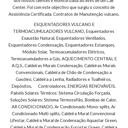
dos nossos clientes é monitorizada através de um Call 
Center. Foi com este objectivo que surgiu o conceito de 
Assistência Certificada. Contratos de Manutenção vulcano.
 ESQUENTADORES VULCANO E 
TERMOACUMULADORES VULCANO, Esquentadores 
Exaustão Natural, Esquentadores Ventilados, 
Esquentadores Condensação, Esquentadores Estanques,        
Módulo Solar, Termoacumuladores Elétricos, 
Termoacumuladores a Gás, AQUECIMENTO CENTRAL E 
A.Q.S., Caldeiras Murais Condensação, Caldeiras Murais 
Convencionais, Caldeira de Chão de Condensação a 
Gasóleo, Caldeira a Lenha, Radiadores e Toalheiros, 
Depósitos,       Controladores, ENERGIAS RENOVÁVEIS, 
Painéis Solares Térmicos: Sistema Circulação Forçada,        
Soluções Solares: Sistema Termossifão, Bombas de Calor, 
AR CONDICIONADO, Ar Condicionado Mono-splits, Ar 
Condicionado Multi-splits, Caldeira Mural Convencional 
Lifestar, Caldeira Mural de Condensação Aquastar Green, 
Caldeira Mural de Condensação Eurostar Green, Caldeira 