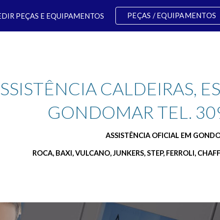
PEÇAS / EQUIPAMENTOS
EDIR PEÇAS E EQUIPAMENTOS
ip to main content
Skip to navigat
SSISTÊNCIA CALDEIRAS, 
GONDOMAR TEL. 309
ASSISTÊNCIA OFICIAL EM GON
ROCA, BAXI, VULCANO, JUNKERS, STEP, FERROLI, CHAF