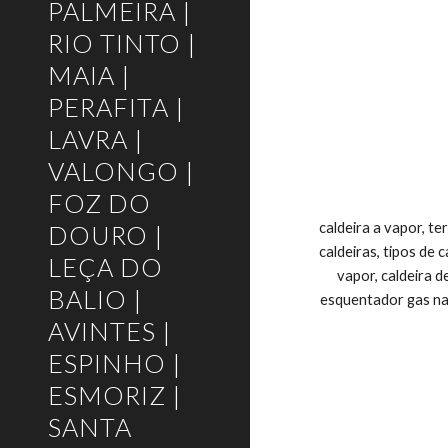
PALMEIRA |
RIO TINTO |
MAIA |
PERAFITA |
LAVRA |
VALONGO |
FOZ DO
caldeira a vapor, te
DOURO |
caldeiras, tipos de 
LEÇA DO
vapor, caldeira d
BALIO |
esquentador gas nat
AVINTES |
ESPINHO |
ESMORIZ |
SANTA