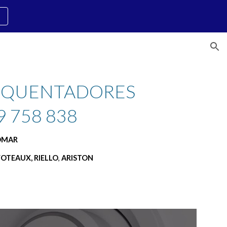
ion
ESQUENTADORES 
 758 838
DOMAR
FOTEAUX, RIELLO
, 
ARISTON