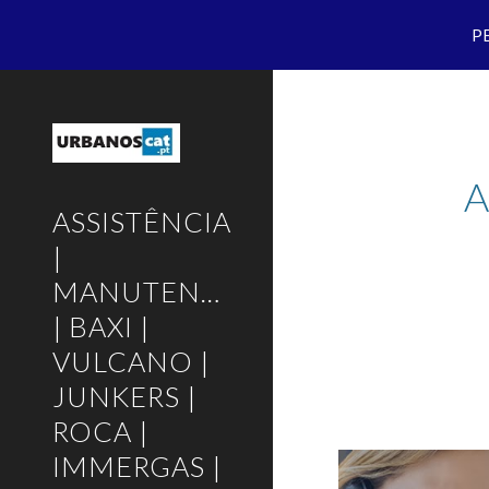
P
Sk
A
ASSISTÊNCIA
|
MANUTENÇÃO
| BAXI |
VULCANO |
JUNKERS |
ROCA |
IMMERGAS |