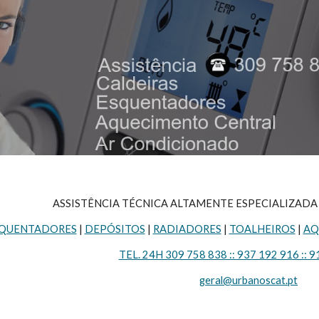
ASSISTÊNCIA TÉCNICA ALTAMENTE ESPECIALIZAD
QUENTADORES
 | 
DEPÓSITOS
 | 
RADIADORES
 | 
TOALHEIROS
 | 
AQ
TEL. 24H 309 758 838 :: 937 192 916 :: 9
geral@urbanoscat.pt