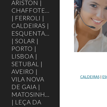
ARISTON |
CHAFFOTEAUX
| FERROLI |
CALDEIRAS |
ESQUENTADORES
| SOLAR |
PORTO |
LISBOA |
SETUBAL |
AVEIRO |
CALDEIRAS
 | 
ES
VILA NOVA
DE GAIA |
MATOSINHOS
| LEÇA DA