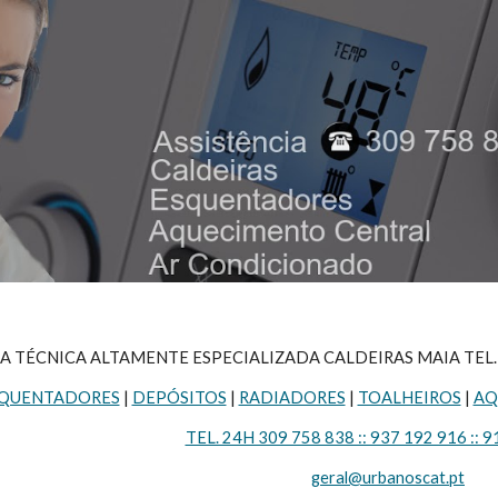
A TÉCNICA ALTAMENTE ESPECIALIZADA CALDEIRAS MAIA TEL. 24H 
QUENTADORES
 | 
DEPÓSITOS
 | 
RADIADORES
 | 
TOALHEIROS
 | 
AQ
TEL. 24H 309 758 838 :: 937 192 916 :: 9
geral@urbanoscat.pt