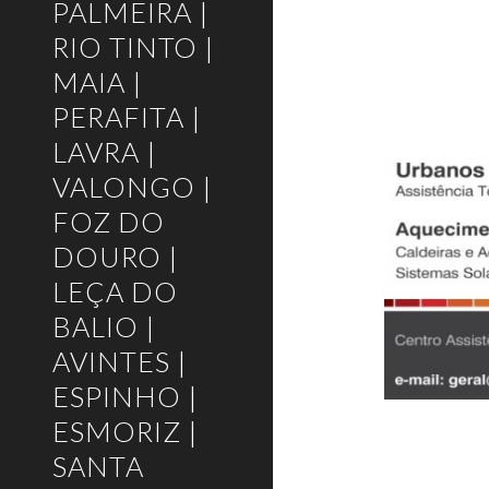
PALMEIRA |
RIO TINTO |
MAIA |
PERAFITA |
LAVRA |
VALONGO |
FOZ DO
DOURO |
LEÇA DO
BALIO |
AVINTES |
ESPINHO |
ESMORIZ |
SANTA