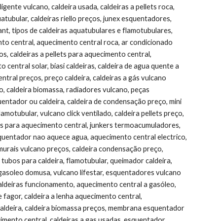
ente vulcano, caldeira usada, caldeiras a pellets roca, 
tubular, caldeiras riello preços, junex esquentadores, 
nt, tipos de caldeiras aquatubulares e flamotubulares, 
nto central, aquecimento central roca, ar condicionado 
os, caldeiras a pellets para aquecimento central, 
central solar, biasi caldeiras, caldeira de agua quente a 
ral preços, preço caldeira, caldeiras a gás vulcano 
, caldeira biomassa, radiadores vulcano, peças 
ntador ou caldeira, caldeira de condensação preço, mini 
motubular, vulcano click ventilado, caldeira pellets preço, 
es para aquecimento central, junkers termoacumuladores, 
quentador nao aquece agua, aquecimento central electrico, 
 murais vulcano preços, caldeira condensação preço, 
, tubos para caldeira, flamotubular, queimador caldeira, 
a gasoleo domusa, vulcano lifestar, esquentadores vulcano 
aldeiras funcionamento, aquecimento central a gasóleo, 
 fagor, caldeira a lenha aquecimento central, 
aldeira, caldeira biomassa preços, membrana esquentador 
cimento central, caldeiras a gas usadas, esquentador 