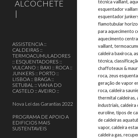
ALCOCHETE
técnica vaillant, aq
esquentador vaillan
|
esquentador junkers 
flamotubular horizon
para aquecimento cen
aquecimento central
ASSISTENCIA ::
vaillant, termoacumu
CALDEIRAS ::
caldeira baxiroca, a
TERMOACUMULADORES
técnica, classificaç
:: ESQUENTADORES ::
VULCANO :: BAXI :: ROCA ::
chaffoteaux & maury
JUNKERS :: PORTO ::
roca, zeus esquentad
LISBOA :: BRAGA ::
geração de vapor em 
SETUBAL :: VIANA DO
CASTELO :: AVEIRO ::
roca, caldeira sauni
thermital caldeiras,
Nova Lei das Garantias 2022
industriais, caldeir
euroline, tipos de c
PROGRAMA DE APOIO A
de caldeiras aquatub
EDIFICIOS MAIS
vapor, caldeira esta
SUSTENTAVEIS
caldeira gas, recup