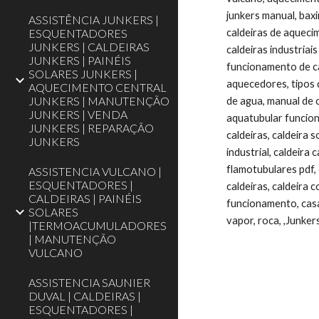
junkers manual, baxi
ASSISTÊNCIA JUNKERS |
ESQUENTADORES
caldeiras de aquecime
JUNKERS | CALDEIRAS
caldeiras industriai
JUNKERS | PAINÉIS
funcionamento de ca
SOLARES JUNKERS |
aquecedores, tipos 
AQUECIMENTO CENTRAL
JUNKERS | MANUTENÇÃO
de agua, manual de 
JUNKERS | VENDA
aquatubular funcion
JUNKERS | REPARAÇÃO
caldeiras, caldeira 
JUNKERS
industrial, caldeira
flamotubulares pdf, 
ASSISTENCIA VULCANO |
ESQUENTADORES |
caldeiras, caldeira 
CALDEIRAS | PAINÉIS
funcionamento, casa
SOLARES
vapor, roca, ,Junker
|TERMOACUMULADORES
| MANUTENÇÃO
VULCANO
ASSISTENCIA SAUNIER
DUVAL | CALDEIRAS |
ESQUENTADORES |