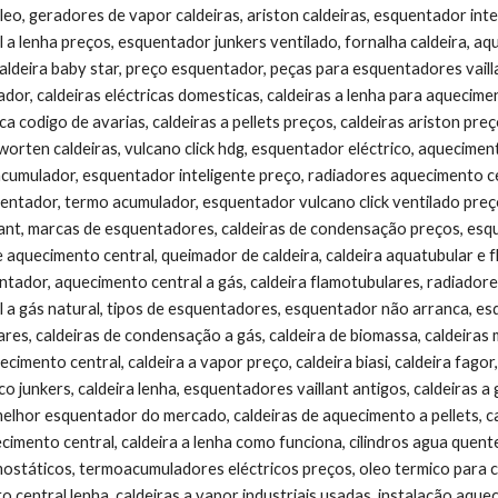
o, geradores de vapor caldeiras, ariston caldeiras, esquentador intelig
a lenha preços, esquentador junkers ventilado, fornalha caldeira, aqua
aldeira baby star, preço esquentador, peças para esquentadores vailla
dor, caldeiras eléctricas domesticas, caldeiras a lenha para aquecime
oca codigo de avarias, caldeiras a pellets preços, caldeiras ariston preç
orten caldeiras, vulcano click hdg, esquentador eléctrico, aquecimento 
cumulador, esquentador inteligente preço, radiadores aquecimento cent
entador, termo acumulador, esquentador vulcano click ventilado preço
ant, marcas de esquentadores, caldeiras de condensação preços, esque
e aquecimento central, queimador de caldeira, caldeira aquatubular e fla
ntador, aquecimento central a gás, caldeira flamotubulares, radiador
 a gás natural, tipos de esquentadores, esquentador não arranca, es
ares, caldeiras de condensação a gás, caldeira de biomassa, caldeiras
uecimento central, caldeira a vapor preço, caldeira biasi, caldeira fagor
o junkers, caldeira lenha, esquentadores vaillant antigos, caldeiras 
melhor esquentador do mercado, caldeiras de aquecimento a pellets, c
ecimento central, caldeira a lenha como funciona, cilindros agua quente
státicos, termoacumuladores eléctricos preços, oleo termico para c
 central lenha, caldeiras a vapor industriais usadas, instalação aque