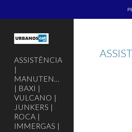
P
Sk
ASSIS
ASSISTÊNCIA
|
MANUTENÇÃO
| BAXI |
VULCANO |
JUNKERS |
ROCA |
IMMERGAS |