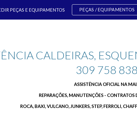
PEÇAS / EQUIPAMENTOS
EDIR PEÇAS E EQUIPAMENTOS
ip to main content
Skip to navigat
TÊNCIA CALDEIRAS, ESQUE
309 758 83
ASSISTÊNCIA OFICIAL NA MA
REPARAÇÕES, MANUTENÇÕES - CONTRATOS
ROCA, BAXI, VULCANO, JUNKERS, STEP, FERROLI, CHAF