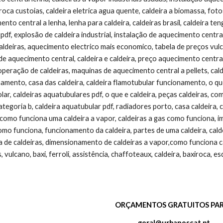
roca custoias, caldeira eletrica agua quente, caldeira a biomassa, fotos
nto central a lenha, lenha para caldeira, caldeiras brasil, caldeira teng
s pdf, explosão de caldeira industrial, instalação de aquecimento centra
ldeiras, aquecimento electrico mais economico, tabela de preços vulca
de aquecimento central, caldeira e caldeira, preço aquecimento centra
operação de caldeiras, maquinas de aquecimento central a pellets, cald
amento, casa das caldeira, caldeira flamotubular funcionamento, o que
solar, caldeiras aquatubulares pdf, o que e caldeira, peças caldeiras, c
 categoria b, caldeira aquatubular pdf, radiadores porto, casa caldeira,
como funciona uma caldeira a vapor, caldeiras a gas como funciona, ima
como funciona, funcionamento da caldeira, partes de uma caldeira, cald
 de caldeiras, dimensionamento de caldeiras a vapor,como funciona ca
s, vulcano, baxi, ferroli, assistência, chaffoteaux, caldeira, baxiroca, 
ORÇAMENTOS GRATUITOS PAR
geral@urbanoscat.pt