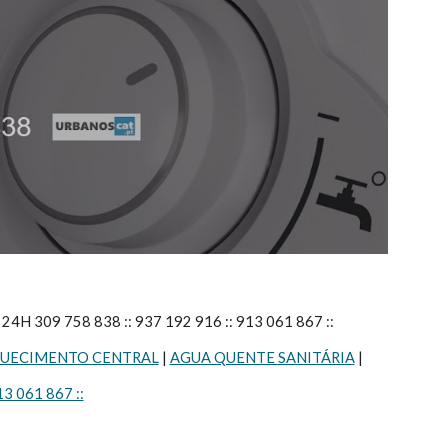
309 758 838 :: 937 192 916 :: 913 061 867 ::
UECIMENTO CENTRAL
 | 
AGUA QUENTE SANITÁRIA
 |
13 061 867 ::