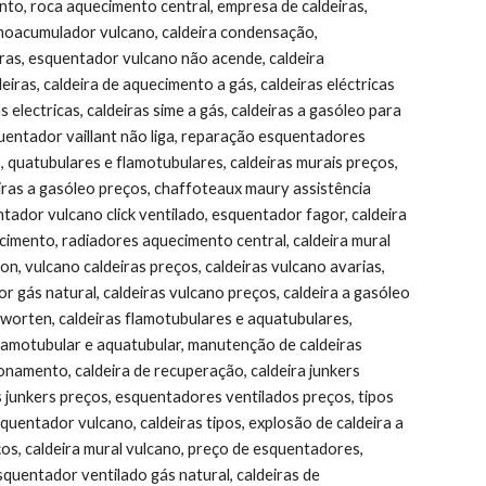
ento, roca aquecimento central, empresa de caldeiras, 
ermoacumulador vulcano, caldeira condensação, 
iras, esquentador vulcano não acende, caldeira 
eiras, caldeira de aquecimento a gás, caldeiras eléctricas 
 electricas, caldeiras sime a gás, caldeiras a gasóleo para 
uentador vaillant não liga, reparação esquentadores 
s, quatubulares e flamotubulares, caldeiras murais preços, 
eiras a gasóleo preços, chaffoteaux maury assistência 
entador vulcano click ventilado, esquentador fagor, caldeira 
imento, radiadores aquecimento central, caldeira mural 
n, vulcano caldeiras preços, caldeiras vulcano avarias, 
r gás natural, caldeiras vulcano preços, caldeira a gasóleo 
 worten, caldeiras flamotubulares e aquatubulares, 
 flamotubular e aquatubular, manutenção de caldeiras 
ionamento, caldeira de recuperação, caldeira junkers 
s junkers preços, esquentadores ventilados preços, tipos 
quentador vulcano, caldeiras tipos, explosão de caldeira a 
os, caldeira mural vulcano, preço de esquentadores, 
quentador ventilado gás natural, caldeiras de 