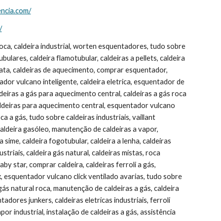
encia.com/
/
oca, caldeira industrial, worten esquentadores, tudo sobre 
ulares, caldeira flamotubular, caldeiras a pellets, caldeira 
 ata, caldeiras de aquecimento, comprar esquentador, 
or vulcano inteligente, caldeira eletrica, esquentador de 
eiras a gás para aquecimento central, caldeiras a gás roca 
 caldeiras para aquecimento central, esquentador vulcano 
a a gás, tudo sobre caldeiras industriais, vaillant 
caldeira gasóleo, manutenção de caldeiras a vapor, 
sime, caldeira fogotubular, caldeira a lenha, caldeiras 
triais, caldeira gás natural, caldeiras mistas, roca 
y star, comprar caldeira, caldeiras ferroli a gás, 
, esquentador vulcano click ventilado avarias, tudo sobre 
gás natural roca, manutenção de caldeiras a gás, caldeira 
dores junkers, caldeiras eletricas industriais, ferroli 
por industrial, instalação de caldeiras a gás, assistência 