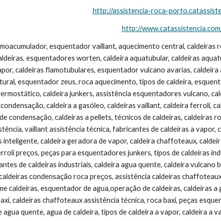
http://assistencia-roca-porto.catassist
http://www.catassistencia.com
rmoacumulador, esquentador vaillant, aquecimento central, caldeiras r
caldeiras, esquentadores worten, caldeira aquatubular, caldeiras aquatub
apor, caldeiras flamotubulares, esquentador vulcano avarias, caldeira
ral, esquentador zeus, roca aquecimento, tipos de caldeira, esquentad
rmostático, caldeira junkers, assistência esquentadores vulcano, cald
 condensação, caldeira a gasóleo, caldeiras vaillant, caldeira ferroli,
 de condensação, caldeiras a pellets, técnicos de caldeiras, caldeiras roc
ência, vaillant assistência técnica, fabricantes de caldeiras a vapor, 
inteligente, caldeira geradora de vapor, caldeira chaffoteaux, caldeira 
rroli preços, peças para esquentadores junkers, tipos de caldeiras indus
ntes de caldeiras industriais, caldeira agua quente, caldeira vulcano bab
, caldeiras condensação roca preços, assistência caldeiras chaffoteaux
ime caldeiras, esquentador de agua,operação de caldeiras, caldeiras a 
axi, caldeiras chaffoteaux assistência técnica, roca baxi, peças esquenta
e agua quente, agua de caldeira, tipos de caldeira a vapor, caldeira a va