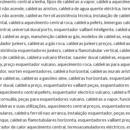
uecimento central a lenha, tipos de caldeiras a vapor, caldeira aquecim
t não acende, caldeiras ariston, caldeira de agua quente eléctrica, t
não acende, caldeiras ferroli assistência técnica, instalação de calde
tal, caldeira aquecimento central roca, caldeira pellets, immergas cald
tral, universal duval porto, esquentador vaillant inteligente, caldeiras
, caldeiras argo, manutenção caldeiras gás, modelos de caldeiras, esq
lador junkers, caldeiras a gás roca, caldeiras junkers preços, caldeira
ssistência esquentadores junkers, caldeira flamotubular vertical, cald
ão de caldeiras, caldeira vulcano lifestar, saunier duval caldeiras, esqu
, preço esquentador vulcano, aquecimento roca, caldeiras para aquec
or, worten esquentadores, caldeira horizontal, caldeiras murais aristo
caldeiras, caldeiras a gasóleo sime, caldeiras horizontais, esquentado
er duval, caldeira preço, esquentadores vaillant peças, esquentadores
 aquecimento central pellets, esquentador electrico vulcano, caldeira
a cornuália, peças para esquentadores vulcano, caldeiras a vapor, func
aldeiras e suas utilizações, aquecimento central preços, esquentadore
ulares, caldeira ferroli nao arranca, instalação esquentador, peças es
nque, caldeiras flamotubulares horizonta, esquentadores vaillant preç
erador de calor aquecimento central, termoacumuladores eléctricos, es