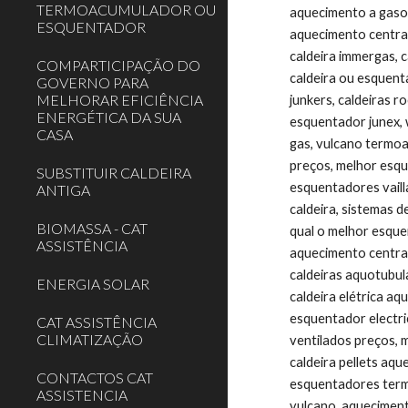
TERMOACUMULADOR OU
aquecimento a gasole
ESQUENTADOR
aquecimento central 
caldeira immergas, c
COMPARTICIPAÇÃO DO
caldeira ou esquenta
GOVERNO PARA
MELHORAR EFICIÊNCIA
junkers, caldeiras r
ENERGÉTICA DA SUA
esquentador junex, w
CASA
gas, vulcano termoa
preços, melhor esqu
SUBSTITUIR CALDEIRA
esquentadores vaill
ANTIGA
caldeira, sistemas d
BIOMASSA - CAT
qual o melhor esque
ASSISTÊNCIA
aquecimento central
caldeiras aquotubul
ENERGIA SOLAR
caldeira elétrica aq
esquentador electric
CAT ASSISTÊNCIA
CLIMATIZAÇÃO
ventilados preços, 
caldeira pellets aqu
CONTACTOS CAT
esquentadores termo
ASSISTENCIA
vulcano, aquecimento