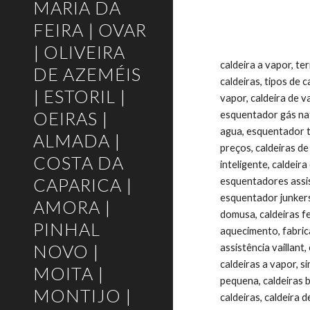
MARIA DA
FEIRA | OVAR
| OLIVEIRA
caldeira a vapor, te
DE AZEMÉIS
caldeiras, tipos de 
| ESTORIL |
vapor, caldeira de v
OEIRAS |
esquentador gás natu
agua, esquentador te
ALMADA |
preços, caldeiras de
COSTA DA
inteligente, caldeira
CAPARICA |
esquentadores assist
esquentador junkers 
AMORA |
domusa, caldeiras fe
PINHAL
aquecimento, fabrica
NOVO |
assistência vaillant
caldeiras a vapor, s
MOITA |
pequena, caldeiras b
MONTIJO |
caldeiras, caldeira d