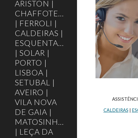
ARISTON |
CHAFFOTEAUX
| FERROLI |
CALDEIRAS |
ESQUENTADORES
| SOLAR |
PORTO |
LISBOA |
SETUBAL |
AVEIRO |
ASSISTÊNCI
VILA NOVA
DE GAIA |
CALDEIRAS
 | 
ES
MATOSINHOS
| LEÇA DA