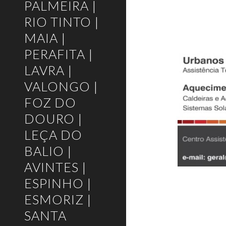
PALMEIRA |
RIO TINTO |
MAIA |
PERAFITA |
LAVRA |
VALONGO |
FOZ DO
DOURO |
LEÇA DO
BALIO |
AVINTES |
ESPINHO |
ESMORIZ |
SANTA