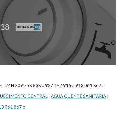
H 309 758 838 :: 937 192 916 :: 913 061 867 ::
UECIMENTO CENTRAL
 | 
AGUA QUENTE SANITÁRIA
 |
13 061 867 ::