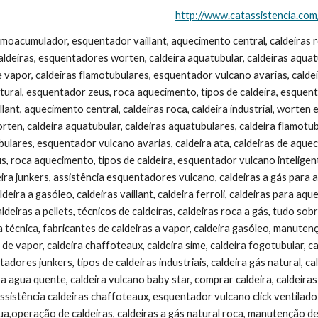
http://www.catassistencia.com
illant, caldeira ferroli, caldeiras para aquecimento central, esquentador vulcano inteligente, caldeira de condensação, caldeiras a pellets, técnicos de caldeiras, caldeiras roca a gás, tudo sobre caldeiras industriais, vaillant esquentadores assistência, vaillant assistência técnica, fabricantes de caldeiras a vapor, caldeira gasóleo, manutenção de caldeiras a vapor, esquentador junkers inteligente, caldeira geradora de vapor, caldeira chaffoteaux, caldeira sime, caldeira fogotubular, caldeira a lenha, caldeiras domusa, caldeiras ferroli preços, peças para esquentadores junkers, tipos de caldeiras industriais, caldeira gás natural, caldeiras mistas, roca aquecimento, fabricantes de caldeiras industriais, caldeira agua quente, caldeira vulcano baby star, comprar caldeira, caldeiras ferroli a gás, assistência vaillant, caldeiras condensação roca preços, assistência caldeiras chaffoteaux, esquentador vulcano click ventilado avarias, tudo sobre caldeiras a vapor, sime caldeiras, esquentador de agua,operação de caldeiras, caldeiras a gás natural roca, manutenção de caldeiras a gás, caldeira pequena, caldeiras baxi, caldeiras chaffoteaux assistência técnica, roca baxi, peças esquentadores junkers, caldeiras eletricas industriais, ferroli caldeiras, caldeira de agua quente, agua de caldeira, tipos de caldeira a vapor, caldeira a vapor industrial, instalação de caldeiras a gás, assistência técnica vaillant, aquecimento central a lenha, tipos de caldeiras a vapor, caldeira aquecimento, roca aquecimento central, empresa de caldeiras, esquentador vaillant não acende, caldeiras ariston, caldeira de agua quente eléctrica, termoacumulador vulcano, caldeira condensação, esquentador junkers não acende, caldeiras ferroli assistência técnica, instalação de caldeiras, esquentador vulcano não acende, caldeira flamotubular horizontal, caldeira aquecimento central roca, caldeira pellets, immergas caldeiras, caldeira de aquecimento a gás, caldeiras eléctricas para aquecimento central, universal duval porto, esquentador vaillant inteligente, caldeiras electricas, caldeiras sime a gás, caldeiras a gasóleo para aquecimento central, caldeiras argo, manutenção caldeiras gás, modelos de caldeiras, esquentador vaillant não liga, reparação esquentadores vaillant, termoacumulador junkers, caldeiras a gás roca, caldeiras junkers preços, caldeiras, quatubulares e flamotubulares, caldeiras murais preços, caldeira baxiroca, assistência esquentadores junkers, caldeira flamotubular vertical, caldeiras a gasóleo preços, chaffoteaux maury assistência técnica, classificação de caldeiras, caldeira vulcano lifestar, saunier duval caldeiras, esquentador vulcano click ventilado, esquentador fagor, caldeira chaffoteaux & maury, preço esquentador vulcano, aquecimento roca, caldeiras para aquecimento, radiadores aquecimento central, caldeira mural roca, zeus esquentador, worten esquentadores, caldeira horizontal, caldeiras murais ariston, vulcano caldeiras preços, caldeiras vulcano avarias, geração de vapor em caldeiras, caldeiras a gasóleo sime, caldeiras horizontais, esquentador gás natural, caldeiras vulcano preços, caldeira a gasóleo roca, caldeira saunier duval, caldeira preço, esquentadores vaillant peças, esquentadores worten, caldeiras flamotubulares e aquatubulares, thermital caldeiras, aquecimento central pellets, esquentador electrico vulcano, caldeira flamotubular e aquatubular, manutenção de caldeiras industriais, caldeira cornuália, peças para esquentadores vulcano, caldeiras a vapor, funcionamento, caldeira de recuperação, caldeira junkers euroline, tipos de caldeiras e suas utilizações, aquecimento central preços, esquentadores junkers preços, esquentadores ventilados preços, tipos de caldeiras aquatubulares, caldeira ferroli nao arranca, instalação esquentador, peças esquentador vulcano, caldeiras tipos, explosão de caldeira a vapor, caldeira estanque, caldeiras flamotubulares horizonta, esquentadores vaillant preços, caldeira mural vulcano, preço de esquentadores, caldeira gas, recuperador de calor aquecimento central, termoacumuladores eléctricos, esquentador ventilado gás natural, caldeiras de aquecimento a gasoleo, geradores de vapor caldeiras, ariston caldeiras, esquentador inteligente vulcano, caldeira usada, caldeiras a pellets roca, aquecimento central a lenha preços, esquentador junkers ventilado, fornalha caldeira, aquatubular, caldeiras riello preços, junex esquentadores, caldeira immergas, caldeira baby star, preço esquentador, peças para esquentadores vaillant, tipos de caldeiras aquatubulares e flamotubulares, caldeira ou esquentador, caldeiras eléctricas domesticas, caldeiras a lenha para aquecimento central, aquecimento ce