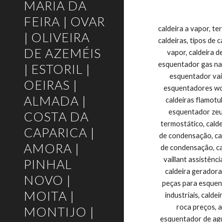
MARIA DA
FEIRA | OVAR
caldeira a vapor, termoacumulador, esquentador vaillant, aquecimento central, caldeiras roca, caldeira industrial, worten esquentadores, tudo sobre caldeiras, tipos de caldeiras, esquentadores worten, caldeira aquatubular, caldeiras aquatubulares, caldeira flamotubular, caldeiras a pellets, caldeira vapor, caldeira de vapor, caldeiras flamotubulares, esquentador vulcano avarias, caldeira ata, caldeiras de aquecimento, comprar esquentador, esquentador gas natural, esquentador zeus, roca aquecimento, tipos de caldeira, esquentador vulcano inteligentcaldeira a vapor, termoacumulador, esquentador vaillant, aquecimento central, caldeiras roca, caldeira industrial, worten esquentadores, tudo sobre caldeiras, tipos de caldeiras, esquentadores worten, caldeira aquatubular, caldeiras aquatubulares, caldeira flamotubular, caldeiras a pellets, caldeira vapor, caldeira de vapor, caldeiras flamotubulares, esquentador vulcano avarias, caldeira ata, caldeiras de aquecimento, comprar esquentador, esquentador gás natural, esquentador zeus, roca aquecimento, tipos de caldeira, esquentador vulcano inteligente, caldeira eletrica, esquentador de agua, esquentador termostático, caldeira junkers, assistência esquentadores vulcano, caldeiras a gás para aquecimento central, caldeiras a gás roca preços, caldeiras de condensação, caldeira a gasóleo, caldeiras va
| OLIVEIRA
DE AZEMÉIS
| ESTORIL |
OEIRAS |
ALMADA |
COSTA DA
CAPARICA |
AMORA |
PINHAL
NOVO |
MOITA |
MONTIJO |