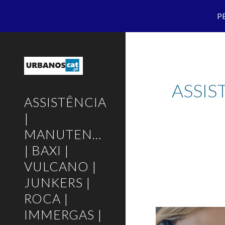
P
Sk
ASSIS
ASSISTÊNCIA
|
MANUTENÇÃO
| BAXI |
VULCANO |
JUNKERS |
ROCA |
IMMERGAS |