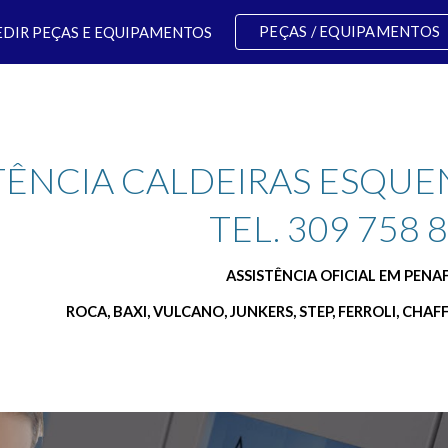
PEÇAS / EQUIPAMENTOS
EDIR PEÇAS E EQUIPAMENTOS
ip to main content
Skip to navigat
TÊNCIA CALDEIRAS ESQUE
TEL. 309 758 
ASSISTÊNCIA OFICIAL EM PENAF
ROCA, BAXI, VULCANO, JUNKERS, STEP, FERROLI, CHAF