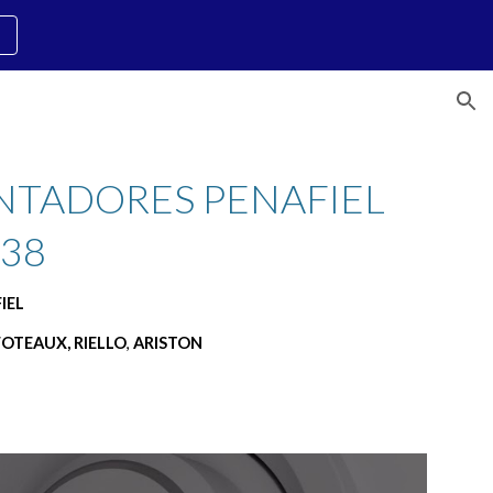
ion
NTADORES PENAFIEL 
838
IEL 
FOTEAUX, RIELLO
, 
ARISTON