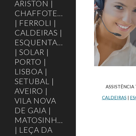
ARISTON |
CHAFFOTEAUX
| FERROLI |
CALDEIRAS |
ESQUENTADORES
| SOLAR |
PORTO |
LISBOA |
SETUBAL |
ASSISTÊNCIA 
AVEIRO |
CALDEIRAS
 | 
ES
VILA NOVA
DE GAIA |
MATOSINHOS
| LEÇA DA