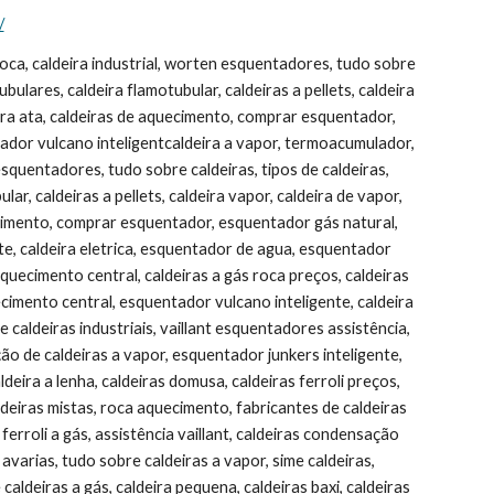
/
ntral roca, ar condicionado junkers, caldeiras roca codigo de avarias, caldeiras a pellets preços, caldeiras ariston preços, caldeiras a pellets para aquecimento central, esquentador junex, worten caldeiras, vulcano click hdg, esquentador eléctrico, aquecimento central solar, biasi caldeiras, caldeira de agua quente a gas, vulcano termoacumulador, esquentador inteligente preço, radiadores aquecimento central preços, preço caldeira, caldeiras a gás vulcano preços, melhor esquentador, termo acumulador, esquentador vulcano click ventilado preço, caldeira biomassa, radiadores vulcano, peças esquentadores vaillant, marcas de esquentadores, caldeiras de condensação preços, esquentador ou caldeira, caldeira de condensação preço, mini caldeira, sistemas de aquecimento central, queimador de caldeira, caldeira aquatubular e flamotubular, vulcano click ventilado, caldeira pellets preço, qual o melhor esquentador, aquecimento central a gás, caldeira flamotubulares, radiadores para aquecimento central, junkers termoacumuladores, aquecimento central a gás natural, tipos de esquentadores, esquentador não arranca, esquentador nao aquece agua, aquecimento central electrico, caldeiras aquotubulares, caldeiras de condensação a gás, caldeira de biomassa, caldeiras murais vulcano preços, caldeira condensação preço, caldeira elétrica aquecimento central, caldeira a vapor preço, caldeira biasi, caldeira fagor, tubos para caldeira, flamotubular, queimador caldeira, esquentador electrico junkers, caldeira lenha, esquentadores vaillant antigos, caldeiras a gasoleo domusa, vulcano lifestar, esquentadores vulcano ventilados preços, melhor esquentador do mercado, caldeiras de aquecimento a pellets, caldeiras funcionamento, aquecimento central a gasóleo, caldeira pellets aquecimento central, caldeira a lenha como funciona, cilindros agua quente fagor, caldeira a lenha aquecimento central, esquentadores termostáticos, termoacumuladores eléctricos preços, oleo termico para caldeira, caldeira biomassa preços, membrana esquentador vulcano, aquecimento central lenha, caldeiras a vapor industriais usadas, instalação aquecimento central, caldeiras a gas usadas, esquentador junkers manual, baxiroca custoias, caldeira eletrica agua quente, caldeira a biomassa, fotos de caldeiras, caldeiras pdf, montagem de caldeiras, caldeiras de aquecimento central a lenha, lenha para caldeira, caldeiras brasil, caldeira tenge, caldeiras a vapor pdf, fabrica de caldeiras a vapor brasil, caldeiras industriais pdf, explosão de caldeira industrial, instalação de aquecimento central, sistema aquecimento central, vulcano hdg, funcionamento de caldeiras, aquecimento electrico mais economico, tabela de preços vulcano, caldeira aquecimento central lenha, caldeiras e aquecedores, tipos de aquecimento central, caldeira e caldeira, preço aquecimento central, empresas de aquecimento central, caldeira aquecimento de agua, manual de operação de caldeiras, maquinas de aquecimento central a pellets, caldeiras aquecimento central gasoleo usadas, caldeira aquatubular funcionamento, casa das caldeira, caldeira flamotubular funcionamento, o que é uma caldeira, central de aquecimento, o que são caldeiras, caldeira solar, caldeiras aquatubulares pdf, o que e caldeira, peças caldeiras, como fazer uma caldeira a vapor, funcionamento caldeira industrial, caldeira categoria b, caldeira aquatubular pdf, radiadores porto, casa caldeira, como funciona uma caldeira a lenha, caldeiras flamotubulares pdf, como funciona uma caldeira a vapor, caldeiras a gas como funciona, imagens de caldeiras a vapor, caldeira escocesa, tipo de caldeiras, caldeira como funciona, funcionamento da caldeira, partes de uma caldeira, caldeira eletrica funcionamento, caldeiras aquatubulares funcionamento, casa de caldeiras, dimensionamento de caldeiras a vapor,como funciona caldeira, espaço das caldeiras, funcionamento caldeira vapor, roca, ,Junkers, vulcano, baxi, ferroli, assistênc