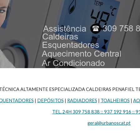
TÉCNICA ALTAMENTE ESPECIALIZADA CALDEIRAS PENAFIEL TEL. 24
QUENTADORES
 | 
DEPÓSITOS
 | 
RADIADORES
 | 
TOALHEIROS
 | 
AQ
TEL. 24H 309 758 838 :: 937 192 916 :: 9
geral@urbanoscat.pt