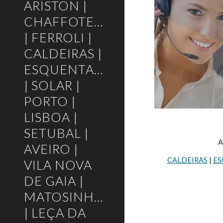
ARISTON |
CHAFFOTEAUX
| FERROLI |
CALDEIRAS |
ESQUENTADORES
| SOLAR |
PORTO |
LISBOA |
SETUBAL |
A
AVEIRO |
CALDEIRAS
 | 
ES
VILA NOVA
DE GAIA |
MATOSINHOS
| LEÇA DA