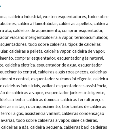
/
ntral roca, ar condicionado junkers, caldeiras roca codigo de avarias, caldeiras a pellets preços, caldeiras ariston preços, caldeiras a pellets para aquecimento central, esquentador junex, worten caldeiras, vulcano click hdg, esquentador eléctrico, aquecimento central solar, biasi caldeiras, caldeira de agua quente a gas, vulcano termoacumulador, esquentador inteligente preço, radiadores aquecimento central preços, preço caldeira, caldeiras a gás vulcano preços, melhor esquentador, termo acumulador, esquentador vulcano click ventilado preço, caldeira biomassa, radiadores vulcano, peças esquentadores vaillant, marcas de esquentadores, caldeiras de condensação preços, esquentador ou caldeira, caldeira de condensação preço, mini caldeira, sistemas de aquecimento central, queimador de caldeira, caldeira aquatubular e flamotubular, vulcano click ventilado, caldeira pellets preço, qual o melhor esquentador, aquecimento central a gás, caldeira flamotubulares, radiadores para aquecimento central, junkers termoacumuladores, aquecimento central a gás natural, tipos de esquentadores, esquentador não arranca, esquentador nao aquece agua, aquecimento central electrico, caldeiras aquotubulares, caldeiras de condensação a gás, caldeira de biomassa, caldeiras murais vulcano preços, caldeira condensação preço, caldeira elétrica aquecimento central, caldeira a vapor preço, caldeira biasi, caldeira fagor, tubos para caldeira, flamotubular, queimador caldeira, esquentador electrico junkers, caldeira lenha, esquentadores vaillant antigos, caldeiras a gasoleo domusa, vulcano lifestar, esquentadores vulcano ventilados preços, melhor esquentador do mercado, caldeiras de aquecimento a pellets, caldeiras funcionamento, aquecimento central a gasóleo, caldeira pellets aquecimento central, caldeira a lenha como funciona, cilindros agua quente fagor, caldeira a lenha aquecimento central, esquentadores termostáticos, termoacumuladores eléctricos preços, oleo termico para caldeira, caldeira biomassa preços, membrana esquentador vulcano, aquecimento central lenha, caldeiras a vapor industriais usadas, instalação aquecimento central, caldeiras a gas usadas, esquentador junkers manual, baxiroca custoias, caldeira eletrica agua quente, caldeira a biomassa, fotos de caldeiras, caldeiras pdf, montagem de caldeiras, caldeiras de aquecimento central a lenha, lenha para caldeira, caldeiras brasil, caldeira tenge, caldeiras a vapor pdf, fabrica de caldeiras a vapor brasil, caldeiras industriais pdf, explosão de caldeira industrial, instalação de aquecimento central, sistema aquecimento central, vulcano hdg, funcionamento de caldeiras, aquecimento electrico mais economico, tabela de preços vulcano, caldeira aquecimento central lenha, caldeiras e aquecedores, tipos de aquecimento central, caldeira e caldeira, preço aquecimento central, empresas de aquecimento central, caldeira aquecimento de agua, manual de operação de caldeiras, maquinas de aquecimento central a pellets, caldeiras aquecimento central gasoleo usadas, caldeira aquatubular funcionamento, casa das caldeira, caldeira flamotubular funcionamento, o que é uma caldeira, central de aquecimento, o que são caldeiras, caldeira solar, caldeiras aquatubulares pdf, o que e caldeira, peças caldeiras, como fazer uma caldeira a vapor, funcionamento caldeira industrial, caldeira categoria b, caldeira aquatubular pdf, radiadores porto, casa caldeira, como funciona uma caldeira a lenha, caldeiras flamotubulares pdf, como funciona uma caldeira a vapor, caldeiras a gas como funciona, imagens de caldeiras a vapor, caldeira escocesa, tipo de caldeiras, caldeira como funciona, funcionamento da caldeira, partes de uma caldeira, caldeira eletrica funcionamento, caldeiras aquatubulares funcionamento, casa de caldeiras, dimensionamento de caldeiras a vapor,como funciona caldeira, espaço das caldeiras, funcionamento caldeira vapor, roca, ,Junkers, vulcano, baxi, ferroli, assistênc