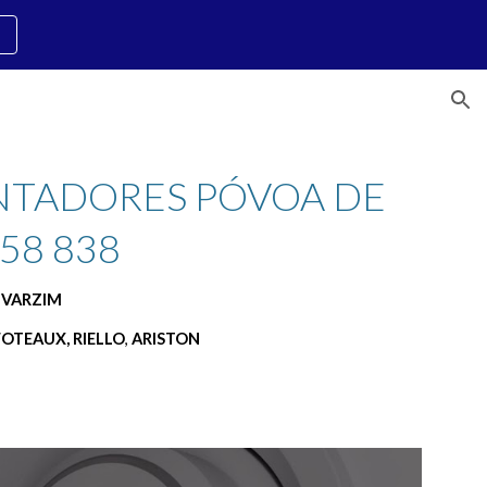
ion
NTADORES PÓVOA DE 
758 838
 VARZIM
FOTEAUX, RIELLO
, 
ARISTON