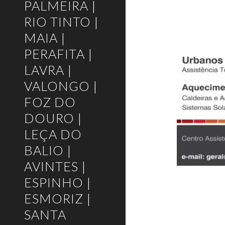
PALMEIRA |
RIO TINTO |
MAIA |
PERAFITA |
LAVRA |
VALONGO |
FOZ DO
DOURO |
LEÇA DO
BALIO |
AVINTES |
ESPINHO |
ESMORIZ |
SANTA