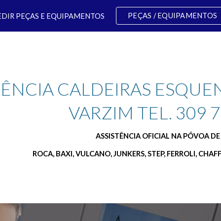
PEÇAS / EQUIPAMENTOS
EDIR PEÇAS E EQUIPAMENTOS
ip to main content
Skip to navigat
TÊNCIA CALDEIRAS ESQUE
VARZIM TEL. 309 
ASSISTÊNCIA OFICIAL NA PÓVOA DE
ROCA, BAXI, VULCANO, JUNKERS, STEP, FERROLI, CHAF