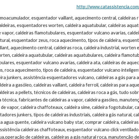
http://www.catassistencia.com
illant, caldeira ferroli, caldeiras para aquecimento central, esquentador vulcano inteligente, caldeira de condensação, caldeiras a pellets, técnicos de caldeiras, caldeiras roca a gás, tudo sobre caldeiras industriais, vaillant esquentadores assistência, vaillant assistência técnica, fabricantes de caldeiras a vapor, caldeira gasóleo, manutenção de caldeiras a vapor, esquentador junkers inteligente, caldeira geradora de vapor, caldeira chaffoteaux, caldeira sime, caldeira fogotubular, caldeira a lenha, caldeiras domusa, caldeiras ferroli preços, peças para esquentadores junkers, tipos de caldeiras industriais, caldeira gás natural, caldeiras mistas, roca aquecimento, fabricantes de caldeiras industriais, caldeira agua quente, caldeira vulcano baby star, comprar caldeira, caldeiras ferroli a gás, assistência vaillant, caldeiras condensação roca preços, assistência caldeiras chaffoteaux, esquentador vulcano click ventilado avarias, tudo sobre caldeiras a vapor, sime caldeiras, esquentador de agua,operação de caldeiras, caldeiras a gás natural roca, manutenção de caldeiras a gás, caldeira pequena, caldeiras baxi, caldeiras chaffoteaux assistência técnica, roca baxi, peças esquentadores junkers, caldeiras eletricas industriais, ferroli caldeiras, caldeira de agua quente, agua de caldeira, tipos de caldeira a vapor, caldeira a vapor industrial, instalação de caldeiras a gás, assistência técnica vaillant, aquecimento central a lenha, tipos de caldeiras a vapor, caldeira aquecimento, roca aquecimento central, empresa de caldeiras, esquentador vaillant não acende, caldeiras ariston, caldeira de agua quente eléctrica, termoacumulador vulcano, caldeira condensação, esquentador junkers não acende, caldeiras ferroli assistência técnica, instalação de caldeiras, esquentador vulcano não acende, caldeira flamotubular horizontal, caldeira aquecimento central roca, caldeira pellets, immergas caldeiras, caldeira de aquecimento a gás, caldeiras eléctricas para aquecimento central, universal duval porto, esquentador vaillant inteligente, caldeiras electricas, caldeiras sime a gás, caldeiras a gasóleo para aquecimento central, caldeiras argo, manutenção caldeiras gás, modelos de caldeiras, esquentador vaillant não liga, reparação esquentadores vaillant, termoacumulador junkers, caldeiras a gás roca, caldeiras junkers preços, caldeiras, quatubulares e flamotubulares, caldeiras murais preços, caldeira baxiroca, assistência esquentadores junkers, caldeira flamotubular vertical, caldeiras a gasóleo preços, chaffoteaux maury assistência técnica, classificação de caldeiras, caldeira vulcano lifestar, saunier duval caldeiras, esquentador vulcano click ventilado, esquentador fagor, caldeira chaffoteaux & maury, preço esquentador vulcano, aquecimento roca, caldeiras para aquecimento, radiadores aquecimento central, caldeira mural roca, zeus esquentador, worten esquentadores, caldeira horizontal, caldeiras murais ariston, vulcano caldeiras preços, caldeiras vulcano avarias, geração de vapor em caldeiras, caldeiras a gasóleo sime, caldeiras horizontais, esquentador gás natural, caldeiras vulcano preços, caldeira a gasóleo roca, caldeira saunier duval, caldeira preço, esquentadores vaillant peças, esquentadores worten, caldeiras flamotubulares e aquatubulares, thermital caldeiras, aquecimento central pellets, esquentador electrico vulcano, caldeira flamotubular e aquatubular, manutenção de caldeiras industriais, caldeira cornuália, peças para esquentadores vulcano, caldeiras a vapor, funcionamento, caldeira de recuperação, caldeira junkers euroline, tipos de caldeiras e suas utilizações, aquecimento central preços, esquentadores junkers preços, esquentadores ventilados preços, tipos de caldeiras aquatubulares, caldeira ferroli nao arranca, instalação esquentador, peças esquentador vulcano, caldeiras tipos, explosão de caldeira a vapor, caldeira estanque, caldeiras flamotubulares horizonta, esquentadores vaillant preços, caldeira mural vulcano, preço de esquentadores, caldeira gas, recuperador de calor aquecimento central, termoacumuladores eléctricos, esquentador ventilado gás natural, caldeiras de aquecimento a gasoleo, geradores de vapor caldeiras, ariston caldeiras, esquentador inteligente vulcano, caldeira usada, caldeiras a pellets roca, aquecimento central a lenha preços, esquentador junkers ventilado, fornalha caldeira, aquatubular, caldeiras riello preços, junex esquentadores, caldeira immergas, caldeira baby star, preço esquentador, peças para esquentadores vaillant, tipos de caldeiras aquatubulares e flamotubulares, caldeira ou esquentador, caldeiras eléctricas domesticas, caldeiras a lenha para aquecimento central, aquecimento ce