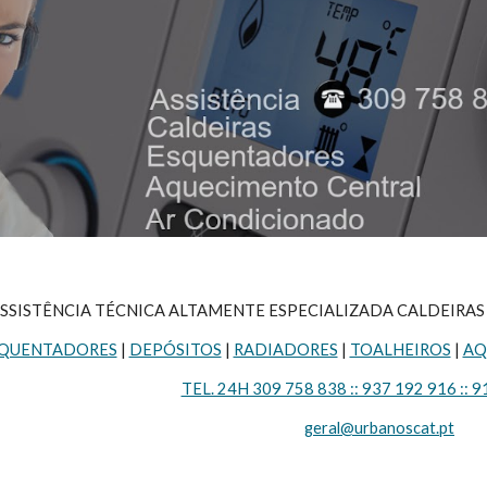
SSISTÊNCIA TÉCNICA ALTAMENTE ESPECIALIZADA CALDEIRAS 
QUENTADORES
 | 
DEPÓSITOS
 | 
RADIADORES
 | 
TOALHEIROS
 | 
AQ
TEL. 24H 309 758 838 :: 937 192 916 :: 9
geral@urbanoscat.pt