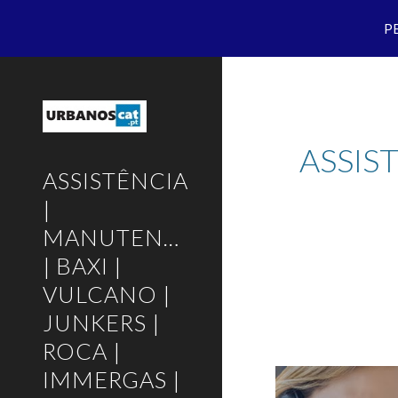
P
Sk
ASSIS
ASSISTÊNCIA
|
MANUTENÇÃO
| BAXI |
VULCANO |
JUNKERS |
ROCA |
IMMERGAS |