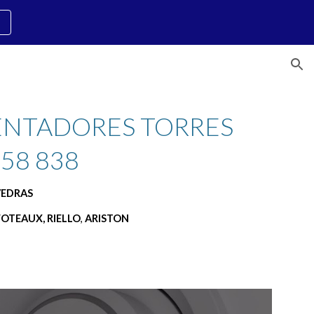
ion
ENTADORES TORRES 
758 838
VEDRAS
FOTEAUX, RIELLO
, 
ARISTON