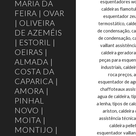
MARIA DA
FEIRA | OVAR
| OLIVEIRA
DE AZEMÉIS
| ESTORIL |
OEIRAS |
ALMADA |
COSTA DA
CAPARICA |
AMORA |
PINHAL
NOVO |
MOITA |
MONTIJO |