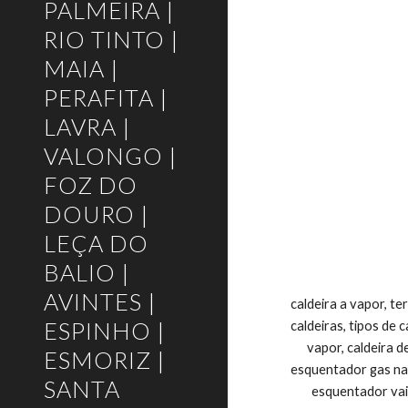
PALMEIRA |
RIO TINTO |
MAIA |
PERAFITA |
LAVRA |
VALONGO |
FOZ DO
DOURO |
LEÇA DO
BALIO |
AVINTES |
caldeira a vapor, termoacumulador, esquentador vaillant, aquecimento central, caldeiras roca, caldeira industrial, worten esquentadores, tudo sobre caldeiras, tipos de caldeiras, esquentadores worten, caldeira aquatubular, caldeiras aquatubulares, caldeira flamotubular, caldeiras a pellets, caldeira vapor, caldeira de vapor, caldeiras flamotubulares, esquentador vulcano avarias, caldeira ata, caldeiras de aquecimento, comprar esquentador, esquentador gas natural, esquentador zeus, roca aquecimento, tipos de caldeira, esquentador vulcano inteligentcaldeira a vapor, termoacumulador, esquentador vaillant, aquecimento central, caldeiras roca, caldeira industrial, worten esquentadores, tudo sobre caldeiras, tipos de caldeiras, esquentadores worten, caldeira aquatubular, caldeiras aquatubulares, caldeira flamotubular, caldeiras a pellets, caldeira vapor, caldeira de vapor, caldeiras flamotubulares, esquentador vulcano avarias, caldeira ata, caldeiras de aquecimento, comprar esquentador, esquentador gás natural, esquentador zeus, roca aquecimento, tipos de caldeira, esquentador vulcano inteligente, caldeira eletrica, esquentador de agua, esquentador termostático, caldeira junkers, assistência esquentadores vulcano, caldeiras a gás para aquecimento central, caldeiras a gás roca preços, caldeiras de condensação, caldeira a gasóleo, caldeiras va
ESPINHO |
ESMORIZ |
SANTA