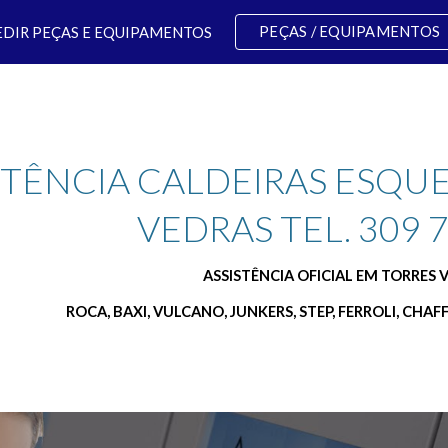
PEÇAS / EQUIPAMENTOS
EDIR PEÇAS E EQUIPAMENTOS
ip to main content
Skip to navigat
STÊNCIA CALDEIRAS ESQU
VEDRAS TEL. 309 
ASSISTÊNCIA OFICIAL EM TORRES 
ROCA, BAXI, VULCANO, JUNKERS, STEP, FERROLI, CHAF