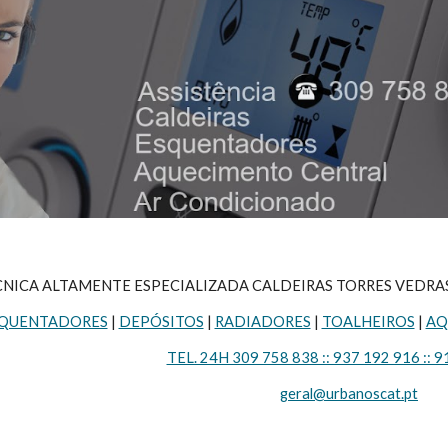
NICA ALTAMENTE ESPECIALIZADA CALDEIRAS TORRES VEDRAS TEL. 
QUENTADORES
 | 
DEPÓSITOS
 | 
RADIADORES
 | 
TOALHEIROS
 | 
AQ
TEL. 24H 309 758 838 :: 937 192 916 :: 9
geral@urbanoscat.pt