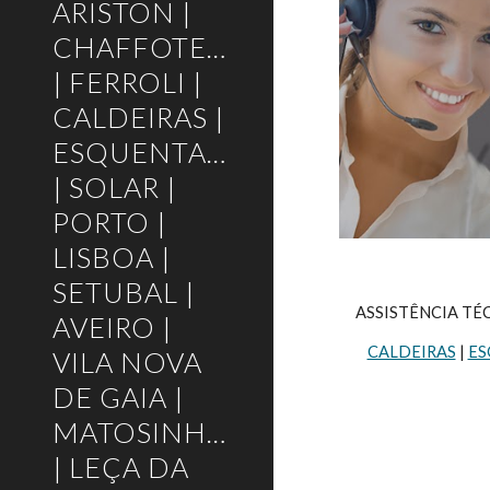
ARISTON |
CHAFFOTEAUX
| FERROLI |
CALDEIRAS |
ESQUENTADORES
| SOLAR |
PORTO |
LISBOA |
SETUBAL |
ASSISTÊNCIA TÉC
AVEIRO |
CALDEIRAS
 | 
ES
VILA NOVA
DE GAIA |
MATOSINHOS
| LEÇA DA