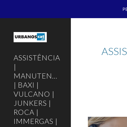
P
Sk
ASSI
ASSISTÊNCIA
|
MANUTENÇÃO
| BAXI |
VULCANO |
JUNKERS |
ROCA |
IMMERGAS |